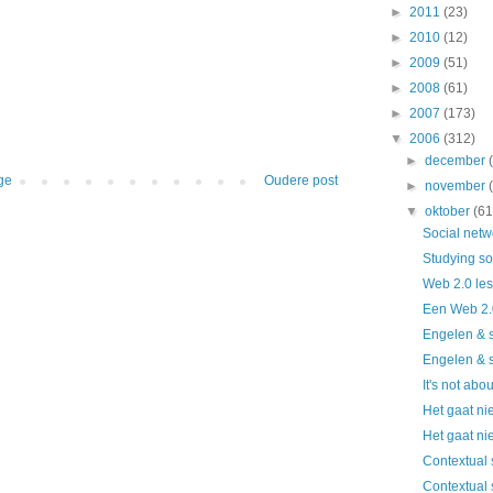
►
2011
(23)
►
2010
(12)
►
2009
(51)
►
2008
(61)
►
2007
(173)
▼
2006
(312)
►
december
ge
Oudere post
►
november
▼
oktober
(61
Social netw
Studying so
Web 2.0 le
Een Web 2.
Engelen & 
Engelen & 
It's not abo
Het gaat ni
Het gaat ni
Contextual 
Contextual 