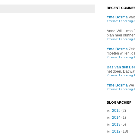
RECENT COMME
Yme Bosma
Valt
Ymerce: Lancering 
Anne-Wil Lucas
plan neer kunnen 
Ymerce: Lancering 
Yme Bosma
Zek
moeten willen, d
Ymerce: Lancering 
Bas van den Bel
het doen. Dat wat 
Ymerce: Lancering 
Yme Bosma
We 
Ymerce: Lancering 
BLOGARCHIEF
►
2015
(2)
►
2014
(1)
►
2013
(5)
►
2012
(18)