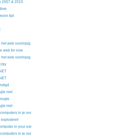
in 2007 & 2010
 time
woon tijd
C
 het web voorlopig
he web for now
 het web voorlopig
ccky
CNET
CNET
ondigd
gle niet
Google
gle niet
computers in je oor
 explodeert
omputer in your ear
computers in je oor