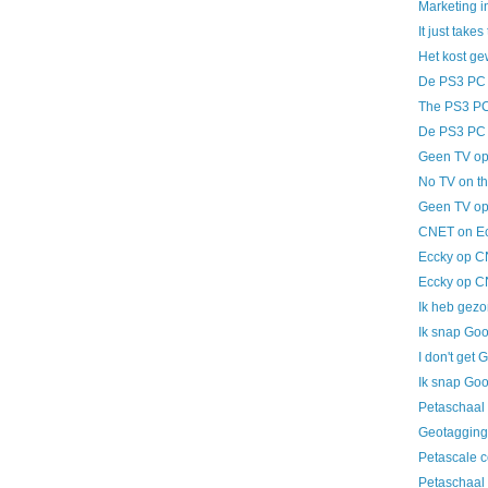
Marketing 
It just takes
Het kost ge
De PS3 PC
The PS3 P
De PS3 PC
Geen TV op
No TV on t
Geen TV op
CNET on E
Eccky op 
Eccky op 
Ik heb gez
Ik snap Goo
I don't get 
Ik snap Goo
Petaschaal 
Geotagging
Petascale c
Petaschaal 