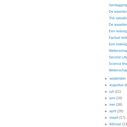
Geotagging
De waarderi
The valuati
De waarderi
Een redesig
Factual red
Een redesig
Wetenschap 
Second Life
Science fin
Wetenschap 
►
september
►
augustus
(
►
juli
(21)
►
juni
(16)
►
mei
(38)
►
april
(26)
►
maart
(17)
►
februari
(13