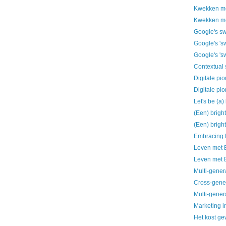
Kwekken me
Kwekken me
Google's sw
Google's 'sw
Google's 'sw
Contextual 
Digitale pio
Digitale pio
Let's be (a)
(Een) bright
(Een) bright
Embracing 
Leven met B
Leven met B
Multi-gener
Cross-gene
Multi-gener
Marketing 
Het kost ge