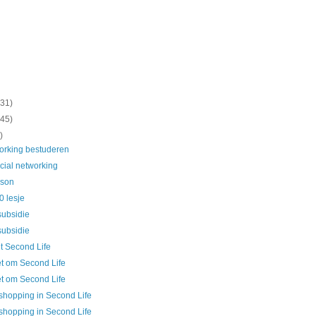
(31)
(45)
)
orking bestuderen
cial networking
sson
0 lesje
subsidie
subsidie
ut Second Life
et om Second Life
et om Second Life
shopping in Second Life
shopping in Second Life