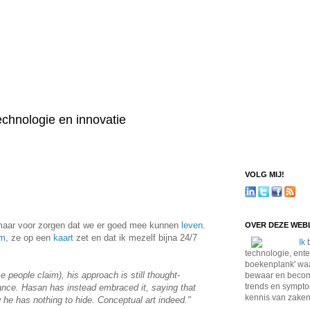
technologie en innovatie
VOLG MIJ!
 maar voor zorgen dat we er goed mee kunnen
leven
.
OVER DEZE WE
m
, ze op een
kaart
zet en dat ik mezelf bijna 24/7
Ik
b
technologie, ente
boekenplank' waa
 people claim), his approach is still thought-
bewaar en become
trends en sympto
lance. Hasan has instead embraced it, saying that
kennis van zaken
 he has nothing to hide. Conceptual art indeed."