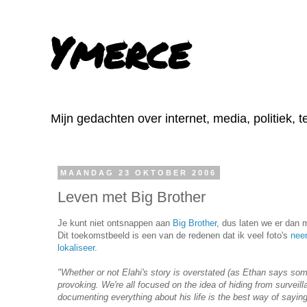
Ymerce
Mijn gedachten over internet, media, politiek, 
MAANDAG 23 OKTOBER 2006
Leven met Big Brother
Je kunt niet ontsnappen aan
Big Brother
, dus laten we er dan
Dit toekomstbeeld is een van de redenen dat ik veel foto's
nee
lokaliseer
.
"Whether or not Elahi's story is overstated (as Ethan says some
provoking. We're all focused on the idea of hiding from surveil
documenting everything about his life is the best way of saying