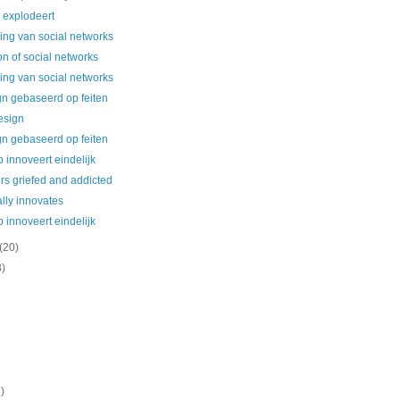
 explodeert
ng van social networks
on of social networks
ng van social networks
n gebaseerd op feiten
esign
n gebaseerd op feiten
innoveert eindelijk
rs griefed and addicted
ally innovates
innoveert eindelijk
(20)
8)
)