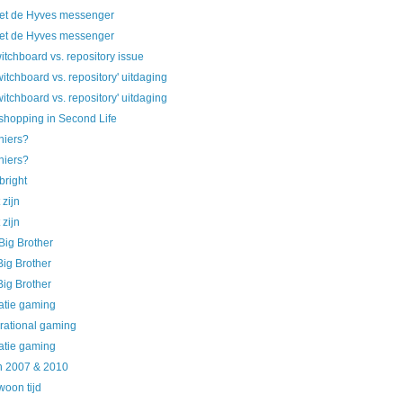
t de Hyves messenger
t de Hyves messenger
itchboard vs. repository issue
itchboard vs. repository' uitdaging
itchboard vs. repository' uitdaging
shopping in Second Life
niers?
niers?
 bright
 zijn
 zijn
Big Brother
ig Brother
ig Brother
atie gaming
rational gaming
atie gaming
in 2007 & 2010
woon tijd