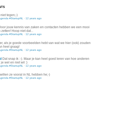
NTS
 niet tegen;-)
Agenda #StartupNL
·
12 years ago
Door jouw kennis van zaken en contacten hebben we een mooi
zetten! Hoop niet dat...
Agenda #StartupNL
·
12 years ago
er, als je goede voorbeelden hebt van wat we hier (ook) zouden
an heel graag!
Agenda #StartupNL
·
12 years ago
d
Dat snap ik :-). Maar je kan heel goed leren van hoe anderen
je wel en niet wil :)
Agenda #StartupNL
·
12 years ago
willen ze vooral in NL hebben he;-)
Agenda #StartupNL
·
12 years ago