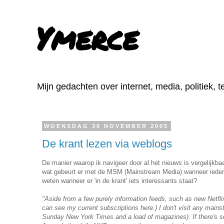
Ymerce
Mijn gedachten over internet, media, politiek, 
WOENSDAG 30 NOVEMBER 2005
De krant lezen via weblogs
De manier waarop ik navigeer door al het nieuws is vergelijkb
wat gebeurt er met de MSM (Mainstream Media) wanneer ieder
weten wanneer er 'in de krant' iets interessants staat?
"Aside from a few purely information feeds, such as new Netflix
can see my current subscriptions here.) I don't visit any mainst
Sunday New York Times and a load of magazines). If there's so