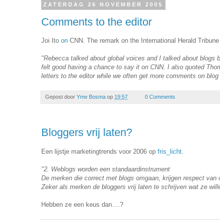
ZATERDAG 26 NOVEMBER 2005
Comments to the editor
Joi Ito
on
CNN. The remark on the International Herald Tribune 
"Rebecca talked about global voices and I talked about blogs 
felt good having a chance to say it on CNN. I also quoted Th
letters to the editor while we often get more comments on blog
Gepost door
Yme Bosma
op
19:57
0 Comments
Bloggers vrij laten?
Een lijstje marketingtrends voor 2006 op
fris_licht
.
"2. Weblogs worden een standaardinstrument
De merken die correct met blogs omgaan, krijgen respect van co
Zeker als merken de bloggers vrij laten te schrijven wat ze will
Hebben ze een keus dan....?