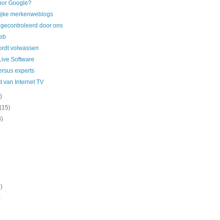
oor Google?
ijke merkenweblogs
gecontroleerd door ons
eb
rdt volwassen
 Live Software
ersus experts
 van Internet TV
)
(15)
8)
)
)