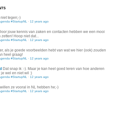
NTS
 niet tegen;-)
Agenda #StartupNL
·
12 years ago
Door jouw kennis van zaken en contacten hebben we een mooi
zetten! Hoop niet dat...
Agenda #StartupNL
·
12 years ago
er, als je goede voorbeelden hebt van wat we hier (ook) zouden
an heel graag!
Agenda #StartupNL
·
12 years ago
d
Dat snap ik :-). Maar je kan heel goed leren van hoe anderen
je wel en niet wil :)
Agenda #StartupNL
·
12 years ago
willen ze vooral in NL hebben he;-)
Agenda #StartupNL
·
12 years ago