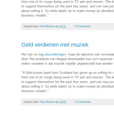
from one of its songs being used in TV ads and movies. The 
to support themselves for the past four years, and can now jus
about selling it. So while labels try to make money by distribu
business models."
Gepost door
Yme Bosma
op
14:11
0 Comments
Geld verdienen met muziek
Het zijn nu nog
uitzonderingen
, maar de opkomst van vervange
door. Het probleem van illegaal downloaden lost zich daarmee v
ieders voordeel is dat muziek vrijelijk uitgewisseld kan worden v
"A little-known band from Scotland has given up on selling it
from one of its songs being used in TV ads and movies. The 
to support themselves for the past four years, and can now jus
about selling it. So while labels try to make money by distribu
business models."
Gepost door
Yme Bosma
op
13:07
3 Comments