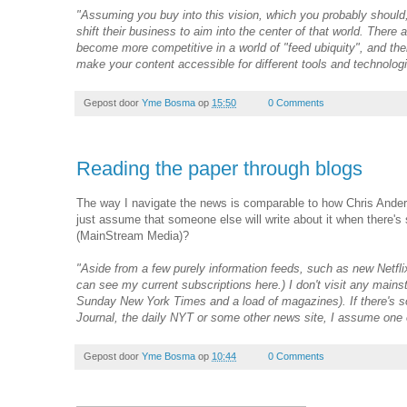
"Assuming you buy into this vision, which you probably should
shift their business to aim into the center of that world. There 
become more competitive in a world of "feed ubiquity", and the
make your content accessible for different tools and technologi
Gepost door
Yme Bosma
op
15:50
0 Comments
Reading the paper through blogs
The way I navigate the news is comparable to how Chris And
just assume that someone else will write about it when there's
(MainStream Media)?
"Aside from a few purely information feeds, such as new Netflix
can see my current subscriptions here.) I don't visit any mainst
Sunday New York Times and a load of magazines). If there's so
Journal, the daily NYT or some other news site, I assume one of 
Gepost door
Yme Bosma
op
10:44
0 Comments