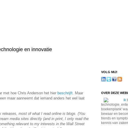
technologie en innovatie
VOLG MIJ!
aar met hoe Chris Anderson het hier
beschrijft
. Maar
OVER DEZE WE
een maar aanneemt dat iemand anders het wel laat
Ik
b
technologie, ente
boekenplank' waa
 releases, most of what I read online is blogs. (You
bewaar en become
trends en sympto
ream media sites directly (and in print, I only read the
kennis van zaken
mething relevant to my interests in the Wall Street