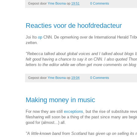
Gepost door
Yme Bosma
op
19:51
0 Comments
Reacties voor de hoofdredacteur
Joi Ito
op
CNN. De opmerking over de International Herald Trib
zetten.
"Rebecca talked about global voices and I talked about blogs 
felt good having a chance to say it on CNN. I also quoted Th
letters to the editor while we often get more comments on blog
Gepost door
Yme Bosma
op
19:04
0 Comments
Making money in music
For now they are still
exceptions
, but the rise of substitute rev
filesharing will soon be a thing of the past since many are begi
good for (almost...) all.
"A little-known band from Scotland has given up on selling it