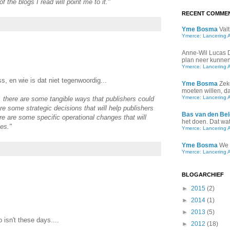
the blogs I read will point me to it."
RECENT COMME
Yme Bosma
Valt
Ymerce: Lancering 
Anne-Wil Lucas
plan neer kunnen 
Ymerce: Lancering 
s, en wie is dat niet tegenwoordig...
Yme Bosma
Zek
moeten willen, d
Ymerce: Lancering 
, there are some tangible ways that publishers could
are some strategic decisions that will help publishers
Bas van den Bel
re are some specific operational changes that will
het doen. Dat wat 
es."
Ymerce: Lancering 
Yme Bosma
We 
Ymerce: Lancering 
BLOGARCHIEF
►
2015
(2)
►
2014
(1)
►
2013
(5)
 isn't these days....
►
2012
(18)