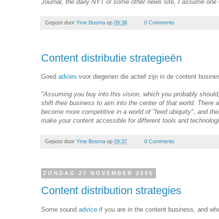
Journal, the daily NYT or some other news site, I assume one of 
Gepost door
Yme Bosma
op
09:38
0 Comments
Content distributie strategieën
Goed
advies
voor diegenen die actief zijn in de content busines
"Assuming you buy into this vision, which you probably should
shift their business to aim into the center of that world. There 
become more competitive in a world of "feed ubiquity", and the
make your content accessible for different tools and technologi
Gepost door
Yme Bosma
op
09:37
0 Comments
ZONDAG 27 NOVEMBER 2005
Content distribution strategies
Some sound
advice
if you are in the content business, and who