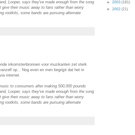
band, Looper, says they've made enough from the song
►
2003
(181)
t give their music away to fans rather than worry
►
2002
(21)
ting rootkits, some bands are pursuing alternate
nde inkomstenbronnen voor muzikanten zet sterk
anzelf op... Nog even en men begrijpt dat het in
ia internet.
s music to consumers after making 500,000 pounds
band, Looper, says they've made enough from the song
t give their music away to fans rather than worry
ting rootkits, some bands are pursuing alternate