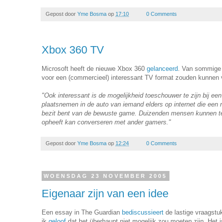
Gepost door
Yme Bosma
op
17:10
0 Comments
Xbox 360 TV
Microsoft heeft de nieuwe Xbox 360
gelanceerd
. Van sommige f
voor een (commercieel) interessant TV format zouden kunnen 
"Ook interessant is de mogelijkheid toeschouwer te zijn bij e
plaatsnemen in de auto van iemand elders op internet die een ra
bezit bent van de bewuste game. Duizenden mensen kunnen tegel
opheeft kan converseren met ander gamers."
Gepost door
Yme Bosma
op
12:24
0 Comments
WOENSDAG 23 NOVEMBER 2005
Eigenaar zijn van een idee
Een essay in The Guardian
bediscussieert
de lastige vraagstu
ik
geloof
dat het überhaupt niet mogelijk zou moeten zijn. Het