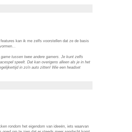
eatures kan ik me zelfs voorstellen dat ze de basis
vormen...
en game tussen twee andere gamers. Je kunt zelfs
cespel speelt. Dat kan overigens alleen als je in het
ijkertijd in zo'n auto zitten! Wie een headset
kken rondom het eigendom van ideeën, iets waarvan
 is goed om te zien dat er steeds meer aandacht komt