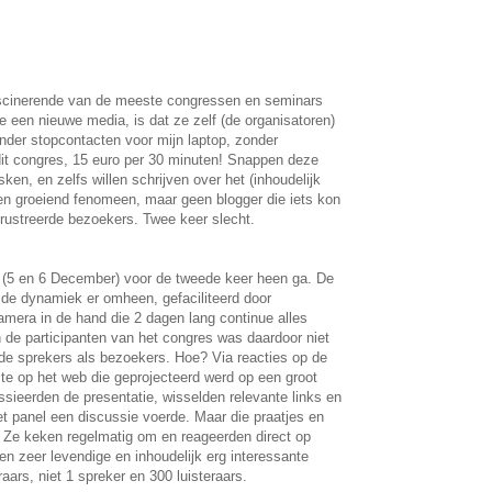
ascinerende van de meeste congressen en seminars
ie een nieuwe media, is dat ze zelf (de organisatoren)
onder stopcontacten voor mijn laptop, zonder
it congres, 15 euro per 30 minuten! Snappen deze
sken, en zelfs willen schrijven over het (inhoudelijk
en groeiend fenomeen, maar geen blogger die iets kon
frustreerde bezoekers. Twee keer slecht.
u (5 en 6 December) voor de tweede keer heen ga. De
 de dynamiek er omheen, gefaciliteerd door
mera in de hand die 2 dagen lang continue alles
 de participanten van het congres was daardoor niet
de sprekers als bezoekers. Hoe? Via reacties op de
mte op het web die geprojecteerd werd op een groot
sieerden de presentatie, wisselden relevante links en
het panel een discussie voerde. Maar die praatjes en
. Ze keken regelmatig om en reageerden direct op
en zeer levendige en inhoudelijk erg interessante
ars, niet 1 spreker en 300 luisteraars.