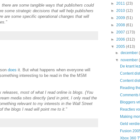
►
2011
(23)
, there are some tangible ways that publishers could
are some strategic decisions that will help publishers
►
2010
(12)
re are some specific operational changes that will
►
2009
(51)
es."
►
2008
(61)
►
2007
(173)
►
2006
(312)
▼
2005
(413)
►
december
▼
november
De krant le
erson
does
it. But what happens when everyone will
Content dist
 something interesting to be read in the the MSM
Content dist
Reading the
 releases, most of what I read online is blogs. (You
Comments to
ream media sites directly (and in print, I only read the
Bloggers vri
mething relevant to my interests in the Wall Street
the blogs I read will point me to it."
Reacties vo
Making mon
Geld verdi
Fusion 2005:
Xbox 360 T