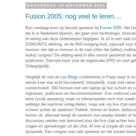
DONDERDAG 24 NOVEMBER 2005
Fusion 2005: nog veel te leren....
Ben vandaag even op bezoek geweest bij
Fusion 2005
. Het f
die ik in Nederland bijwoon, die gaan over technologie, innovat
te weinig van deze onderwerpen begrijpen. Ik zit in een zaal z
GSM/UMTS dekking, en de WiFi-toegang kost, speciaal voor d
mensen niet dat er mensen in de zaal zitten die (willen) multita
leuke) congres? De weblog werd in elke sessie genoemd als e
publiceren. Gemiste kans voor de organisatie (PR!) en veel ge
Onbegrijpelijk.
Vergelijk dit met de
Les Blogs
conferenties in Parijs waar ik n
eerste keer was echt fascinerend. Inhoudelijk, maar met name
connectiviteit. 300 mensen met een laptop op hun schoot en ca
registeren, publiceren en becommentarieren. Een veelvoud van
eens fysiek aanwezig, maar ze interacteerden toch met zowel 
weblogs die real-time verlag deden, maar ook via live chat rui
scherm achter de sprekers! Publiek, binnen en buiten, bediscus
kennis uit, allemaal terwijl de sprekers hun praatje hielden of 
discussies werden ook beinvloed door die live chat achter hun
vragen en opmerkingen uit die chat. Al met al zorgde dit voor e
dynamiek. Een congres met vele sprekers en net zoveel luistera