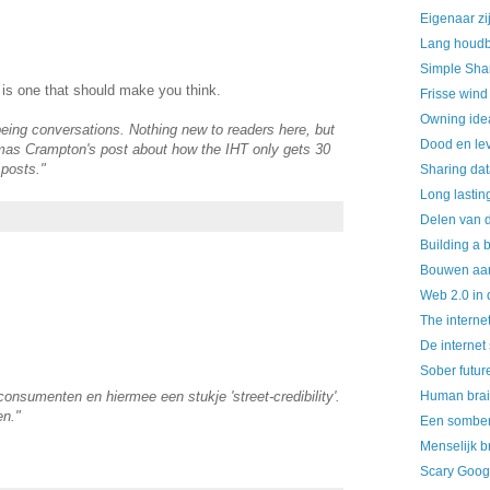
Eigenaar zi
Lang houdb
Simple Sha
is one that should make you think.
Frisse wind
Owning ide
being conversations. Nothing new to readers here, but
Dood en lev
omas Crampton's post about how the IHT only gets 30
 posts."
Sharing da
Long lastin
Delen van d
Building a 
Bouwen aan
Web 2.0 in 
The internet
De internet
Sober futur
nsumenten en hiermee een stukje 'street-credibility'.
Human brain
en."
Een somber
Menselijk br
Scary Goog