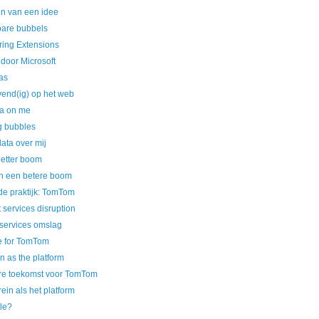
jn van een idee
are bubbels
ring Extensions
 door Microsoft
as
end(ig) op het web
ta on me
g bubbles
ata over mij
better boom
 een betere boom
de praktijk: TomTom
 services disruption
 services omslag
e for TomTom
 as the platform
e toekomst voor TomTom
ein als het platform
le?