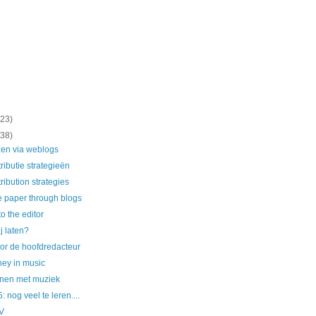
(23)
(38)
zen via weblogs
ributie strategieën
ribution strategies
 paper through blogs
 the editor
j laten?
or de hoofdredacteur
ey in music
enen met muziek
 nog veel te leren....
V