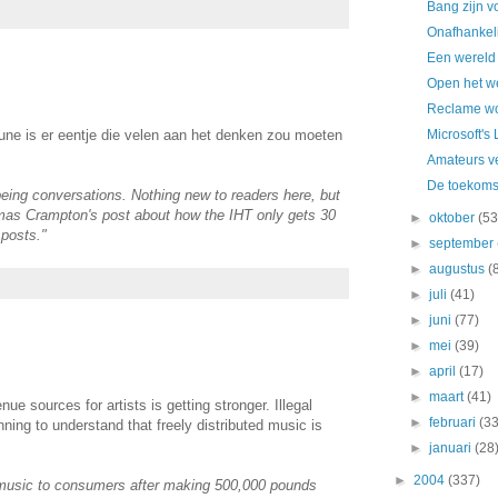
Bang zijn v
Onafhankel
Een wereld 
Open het w
Reclame wo
une is er eentje die velen aan het denken zou moeten
Microsoft's
Amateurs v
De toekomst
being conversations. Nothing new to readers here, but
omas Crampton's post about how the IHT only gets 30
►
oktober
(53
 posts."
►
september
►
augustus
(
►
juli
(41)
►
juni
(77)
►
mei
(39)
►
april
(17)
►
maart
(41)
enue sources for artists is getting stronger. Illegal
►
februari
(33
nning to understand that freely distributed music is
►
januari
(28
►
2004
(337)
s music to consumers after making 500,000 pounds