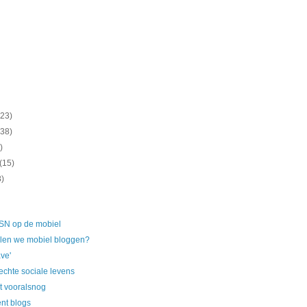
(23)
(38)
)
(15)
8)
SN op de mobiel
len we mobiel bloggen?
ve'
 echte sociale levens
t vooralsnog
nt blogs