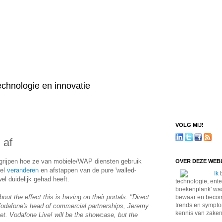
technologie en innovatie
VOLG MIJ!
 af
egrijpen hoe ze van mobiele/WAP diensten gebruik
OVER DEZE WE
del
veranderen
en afstappen van de pure 'walled-
Ik
b
l duidelijk gehad heeft.
technologie, ente
boekenplank' waa
out the effect this is having on their portals. "Direct
bewaar en become
trends en sympto
Vodafone's head of commercial partnerships, Jeremy
kennis van zaken
ket. Vodafone Live! will be the showcase, but the