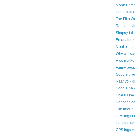
Mobiel inte
Gratis mar
The Fifth W
Real and vi
Simpay fails
Entertainme
Mobile inter
Why we wan
Free market
Funny peop
Google pro
Raar volk 
Google bew
Give us the
Geef ons de
The new ch
GPS tags fo
Het nieuwe
GPS tags vo