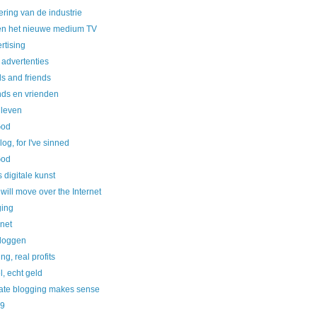
ring van de industrie
 en het nieuwe medium TV
rtising
advertenties
s and friends
nds en vrienden
 leven
God
og, for I've sinned
God
 digitale kunst
 it will move over the Internet
ging
rnet
bloggen
ng, real profits
l, echt geld
ate blogging makes sense
99