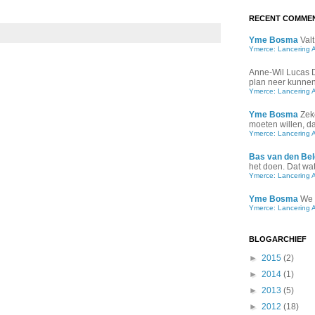
RECENT COMME
Yme Bosma
Valt
Ymerce: Lancering 
Anne-Wil Lucas
plan neer kunnen 
Ymerce: Lancering 
Yme Bosma
Zek
moeten willen, d
Ymerce: Lancering 
Bas van den Bel
het doen. Dat wat 
Ymerce: Lancering 
Yme Bosma
We 
Ymerce: Lancering 
BLOGARCHIEF
►
2015
(2)
►
2014
(1)
►
2013
(5)
►
2012
(18)