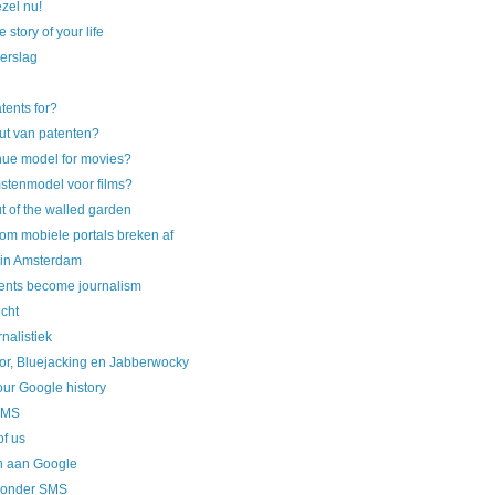
ezel nu!
 story of your life
erslag
tents for?
nut van patenten?
nue model for movies?
stenmodel voor films?
t of the walled garden
m mobiele portals breken af
 in Amsterdam
nts become journalism
echt
nalistiek
or, Bluejacking en Jabberwocky
ur Google history
 SMS
f us
 aan Google
zonder SMS