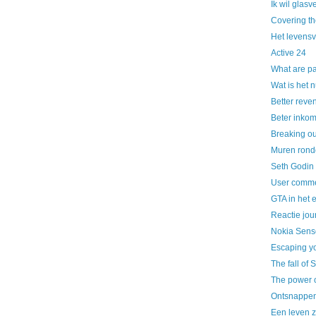
Ik wil glasv
Covering the
Het levensv
Active 24
What are pa
Wat is het 
Better reve
Beter inkom
Breaking ou
Muren rondo
Seth Godin
User comme
GTA in het 
Reactie jour
Nokia Sens
Escaping yo
The fall of
The power o
Ontsnappen
Een leven 