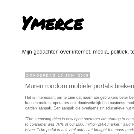
Ymerce
Mijn gedachten over internet, media, politiek, 
DONDERDAG 16 JUNI 2005
Muren rondom mobiele portals breken
Het is interessant om te zien dat naarmate gebruikers beter b
kunnen maken, operators ook daadwerkelijk hun business mo
garden' aanpak. Een aanpak die overigens z'n educatieve nut we
"The surprising thing is how open operators are starting to be ab
to consumer was 70% of our £500 million 2004 market," said 
Flynn. "The portal is still vital and Live! brought the mass mar