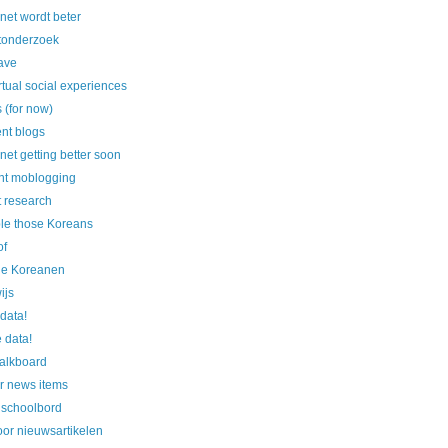
rnet wordt beter
ktonderzoek
ave
rtual social experiences
 (for now)
nt blogs
net getting better soon
t moblogging
 research
le those Koreans
of
die Koreanen
ijs
 data!
 data!
alkboard
r news items
 schoolbord
or nieuwsartikelen