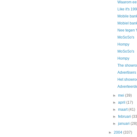
Waarom een
Like it's 19
Mobile ban
Mobiel bank
Nee tegen 't
MoSoSo's
Hompy
MoSoSo's
Hompy
The showro
Advertisers
Het showr
Adverteerde
►
mei
(39)
►
april
(17)
►
maart
(41)
►
februari
(33
►
januari
(28
►
2004
(337)