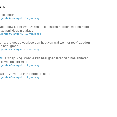
NTS
 niet tegen;-)
Agenda #StartupNL
·
12 years ago
Door jouw kennis van zaken en contacten hebben we een mooi
zetten! Hoop niet dat...
Agenda #StartupNL
·
12 years ago
er, als je goede voorbeelden hebt van wat we hier (ook) zouden
an heel graag!
Agenda #StartupNL
·
12 years ago
d
Dat snap ik :-). Maar je kan heel goed leren van hoe anderen
je wel en niet wil :)
Agenda #StartupNL
·
12 years ago
willen ze vooral in NL hebben he;-)
Agenda #StartupNL
·
12 years ago