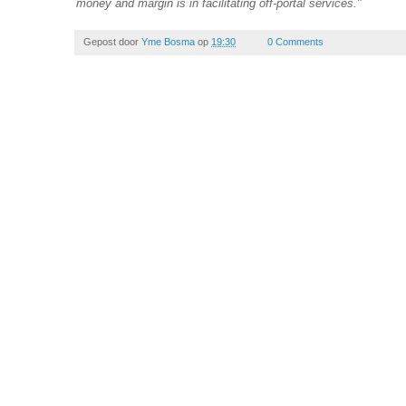
money and margin is in facilitating off-portal services."
Gepost door
Yme Bosma
op
19:30
0 Comments