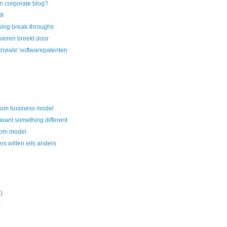
 corporate blog?
99
king break-throughs
ieren breekt door
riviale' softwarepatenten
om business model
 want something different
oom model
rs willen iets anders
)
)