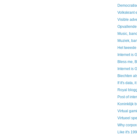
Democratise
Volkskrant
Visible adve
Opvallende 
Music, band
Muziek, ba
Het tweede
Internet is 
Bless me, Bl
Internet is 
Biechten als
If it's data,
Royal blog
Post of inte
Koninklijk 
Virtual gami
Virtueel spe
Why corpor
Like it's 19