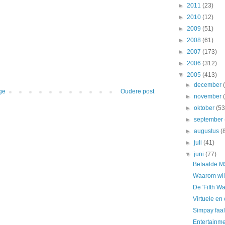
►
2011
(23)
►
2010
(12)
►
2009
(51)
►
2008
(61)
►
2007
(173)
►
2006
(312)
▼
2005
(413)
►
december
ge
Oudere post
►
november
►
oktober
(53
►
september
►
augustus
(
►
juli
(41)
▼
juni
(77)
Betaalde M
Waarom wil
De 'Fifth Wa
Virtuele en
Simpay faal
Entertainme