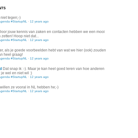
NTS
 niet tegen;-)
Agenda #StartupNL
·
12 years ago
Door jouw kennis van zaken en contacten hebben we een mooi
zetten! Hoop niet dat...
Agenda #StartupNL
·
12 years ago
er, als je goede voorbeelden hebt van wat we hier (ook) zouden
an heel graag!
Agenda #StartupNL
·
12 years ago
d
Dat snap ik :-). Maar je kan heel goed leren van hoe anderen
je wel en niet wil :)
Agenda #StartupNL
·
12 years ago
willen ze vooral in NL hebben he;-)
Agenda #StartupNL
·
12 years ago