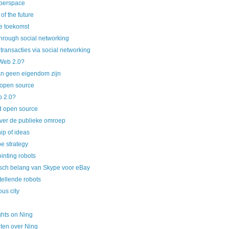
berspace
f the future
e toekomst
through social networking
transacties via social networking
 Web 2.0?
an geen eigendom zijn
 open source
b 2.0?
d open source
ver de publieke omroep
p of ideas
e strategy
inting robots
isch belang van Skype voor eBay
tellende robots
ous city
hts on Ning
ten over Ning