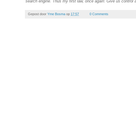
search engine. Thus my first law, once again: Give us control an
Gepost door
Yme Bosma
op
17:57
0 Comments