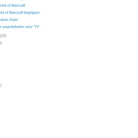
orld of Warcraft
ld of Warcraft begrijpen
 value chain
 waardeketen voor 'TV'
(15)
8)
)
)