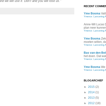
d we will use it. Don’t and you will lose us."
RECENT COMME
Yme Bosma
Valt
Ymerce: Lancering 
Anne-Wil Lucas
plan neer kunnen 
Ymerce: Lancering 
Yme Bosma
Zek
moeten willen, d
Ymerce: Lancering 
Bas van den Bel
het doen. Dat wat 
Ymerce: Lancering 
Yme Bosma
We 
Ymerce: Lancering 
BLOGARCHIEF
►
2015
(2)
►
2014
(1)
►
2013
(5)
►
2012
(18)