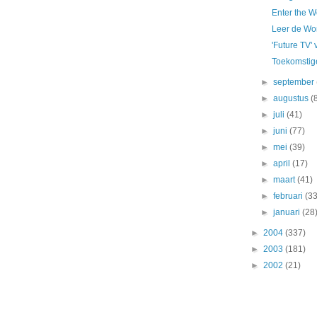
Enter the W
Leer de Wor
'Future TV'
Toekomstige
►
september
►
augustus
(
►
juli
(41)
►
juni
(77)
►
mei
(39)
►
april
(17)
►
maart
(41)
►
februari
(33
►
januari
(28
►
2004
(337)
►
2003
(181)
►
2002
(21)