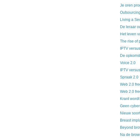
Je oren pr
Outsourcing
Living a Se
De leraar o
Het leven v
The rise of 
IPTV versus
De opkomst
Voice 2.0
IPTV versus
Spraak 2.0
Web 2.0 fre
Web 2.0 fre
Krant wordt
Geen cyber
Nieuw soort 
Breast impl
Beyond bro
Na de brow