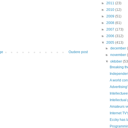
►
2011
(23)
►
2010
(12)
►
2009
(51)
►
2008
(61)
►
2007
(173)
►
2006
(312)
▼
2005
(413)
►
december
ge
Oudere post
►
november
▼
oktober
(53
Breaking t
Independen
A world con
Advertising'
Intellectue
Intellectual
Amateurs v
Internet TV'
Eccky has 
Programmin