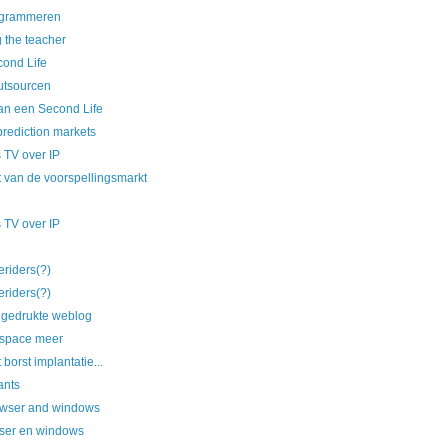
ogrammeren
 the teacher
cond Life
utsourcen
an een Second Life
prediction markets
 TV over IP
 van de voorspellingsmarkt
 TV over IP
eriders(?)
eriders(?)
 gedrukte weblog
space meer
borst implantatie...
ants
wser and windows
ser en windows