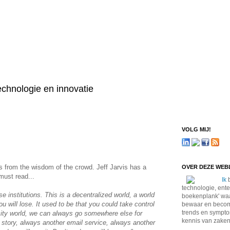
technologie en innovatie
VOLG MIJ!
s from the wisdom of the crowd. Jeff Jarvis has a
OVER DEZE WE
must read...
Ik
b
technologie, ente
se institutions. This is a decentralized world, a world
boekenplank' waa
u will lose. It used to be that you could take control
bewaar en become
trends en sympto
city world, we can always go somewhere else for
kennis van zaken
 story, always another email service, always another