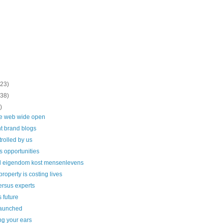
(23)
(38)
)
he web wide open
t brand blogs
trolled by us
s opportunities
el eigendom kost mensenlevens
 property is costing lives
ersus experts
s future
launched
g your ears