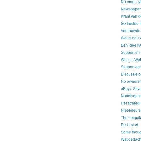
No more cy
Newspaper o
Krant van d
Go trusted 
Vertrouwde 
Wat is nou
Een idee k
Support en
What is We
Support an
Discussie o
No ownershi
eBay's Skyp
Nondisappo
Het strateg
Niet-teleurs
The ubiquit
De U-stad
Some thoug
Wat gedach