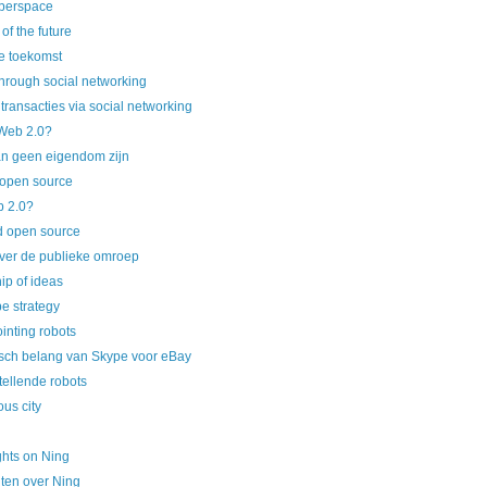
berspace
f the future
e toekomst
through social networking
transacties via social networking
 Web 2.0?
an geen eigendom zijn
 open source
b 2.0?
d open source
ver de publieke omroep
p of ideas
e strategy
inting robots
isch belang van Skype voor eBay
tellende robots
ous city
hts on Ning
ten over Ning