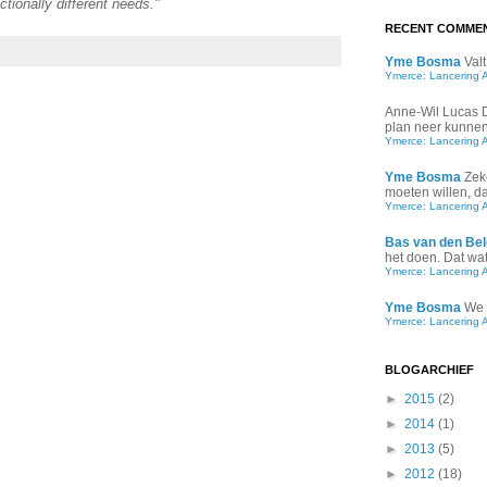
tionally different needs."
RECENT COMME
Yme Bosma
Valt
Ymerce: Lancering 
Anne-Wil Lucas
plan neer kunnen 
Ymerce: Lancering 
Yme Bosma
Zek
moeten willen, d
Ymerce: Lancering 
Bas van den Bel
het doen. Dat wat 
Ymerce: Lancering 
Yme Bosma
We 
Ymerce: Lancering 
BLOGARCHIEF
►
2015
(2)
►
2014
(1)
►
2013
(5)
►
2012
(18)