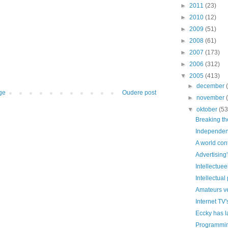
►
2011
(23)
►
2010
(12)
►
2009
(51)
►
2008
(61)
►
2007
(173)
►
2006
(312)
▼
2005
(413)
►
december
ge
Oudere post
►
november
▼
oktober
(53
Breaking t
Independen
A world con
Advertising'
Intellectue
Intellectual
Amateurs v
Internet TV'
Eccky has 
Programmin