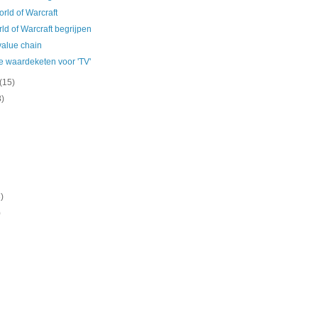
orld of Warcraft
ld of Warcraft begrijpen
 value chain
 waardeketen voor 'TV'
(15)
8)
)
)