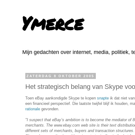
Ymerce
Mijn gedachten over internet, media, politiek, 
ZATERDAG 8 OKTOBER 2005
Het strategisch belang van Skype vo
Toen eBay aankondigde Skype te kopen
snapte
ik dat niet van
een financieel perspectief. Die laatste twijfel blijf ik houden, 
rationale
gevonden.
"I suspect that eBay’s ambition is to become the mediator of
merchants. The www.ebay.com web site is their text distributi
different sets of merchants, buyers and transaction structures. 