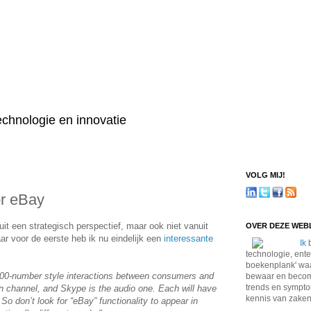
technologie en innovatie
VOLG MIJ!
or eBay
uit een strategisch perspectief, maar ook niet vanuit
OVER DEZE WE
maar voor de eerste heb ik nu eindelijk een
interessante
Ik
b
technologie, ente
boekenplank' waa
 800-number style interactions between consumers and
bewaar en become
trends en sympto
on channel, and Skype is the audio one. Each will have
kennis van zaken
So don’t look for “eBay” functionality to appear in