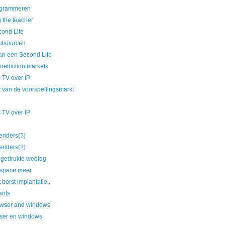
ogrammeren
 the teacher
cond Life
utsourcen
an een Second Life
prediction markets
 TV over IP
 van de voorspellingsmarkt
 TV over IP
eriders(?)
eriders(?)
 gedrukte weblog
space meer
borst implantatie...
ants
wser and windows
ser en windows