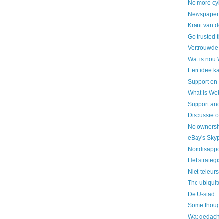
No more cy
Newspaper o
Krant van d
Go trusted 
Vertrouwde 
Wat is nou
Een idee k
Support en
What is We
Support an
Discussie o
No ownershi
eBay's Skyp
Nondisappo
Het strateg
Niet-teleurs
The ubiquit
De U-stad
Some thoug
Wat gedach