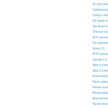
Je oren pr
Outsourcing
Living a Se
De leraar o
Het leven v
The rise of 
IPTV versus
De opkomst
Voice 2.0
IPTV versus
Spraak 2.0
Web 2.0 fre
Web 2.0 fre
Krant wordt
Geen cyber
Nieuw soort 
Breast impl
Beyond bro
Na de brow