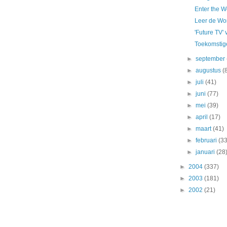
Enter the W
Leer de Wor
'Future TV'
Toekomstige
►
september
►
augustus
(
►
juli
(41)
►
juni
(77)
►
mei
(39)
►
april
(17)
►
maart
(41)
►
februari
(33
►
januari
(28
►
2004
(337)
►
2003
(181)
►
2002
(21)