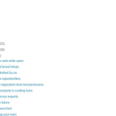
(23)
(38)
)
he web wide open
t brand blogs
trolled by us
s opportunities
el eigendom kost mensenlevens
 property is costing lives
ersus experts
s future
launched
g your ears