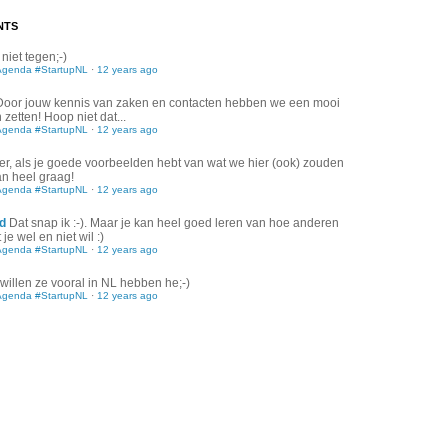
NTS
 niet tegen;-)
Agenda #StartupNL
·
12 years ago
Door jouw kennis van zaken en contacten hebben we een mooi
zetten! Hoop niet dat...
Agenda #StartupNL
·
12 years ago
er, als je goede voorbeelden hebt van wat we hier (ook) zouden
an heel graag!
Agenda #StartupNL
·
12 years ago
d
Dat snap ik :-). Maar je kan heel goed leren van hoe anderen
je wel en niet wil :)
Agenda #StartupNL
·
12 years ago
willen ze vooral in NL hebben he;-)
Agenda #StartupNL
·
12 years ago