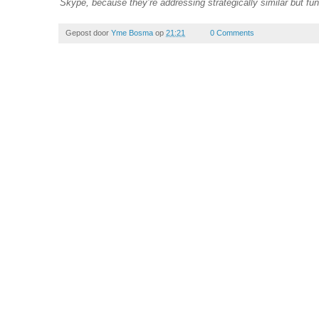
Skype, because they’re addressing strategically similar but func
Gepost door
Yme Bosma
op
21:21
0 Comments