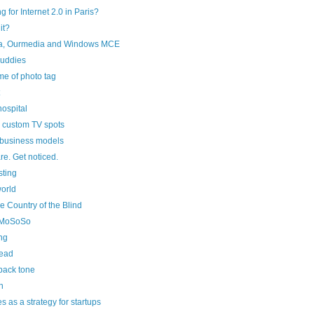
g for Internet 2.0 in Paris?
it?
a, Ourmedia and Windows MCE
uddies
e of photo tag
hospital
 custom TV spots
business models
re. Get noticed.
sting
orld
e Country of the Blind
e MoSoSo
ing
dead
back tone
h
 as a strategy for startups