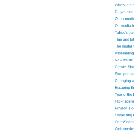
Who's joinin
Do you see 
Open-medi
Ourmedia b
Yahoo's gam
Thin and fat
The digital 
Assembling
New music 
Create. Sha
Start podca
Changing w
Escaping th
Year of th
Flickr spell
Privacy is 
Skype ring 
OpenSearc
Web services