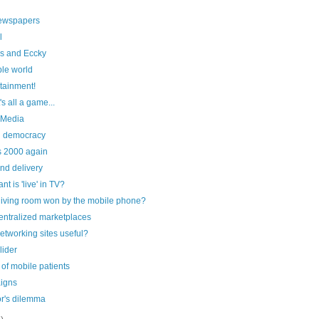
ewspapers
l
s and Eccky
le world
-tainment!
t's all a game...
 Media
d democracy
's 2000 again
nd delivery
t is 'live' in TV?
 living room won by the mobile phone?
centralized marketplaces
networking sites useful?
lider
 of mobile patients
aigns
r's dilemma