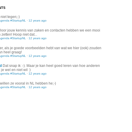
NTS
 niet tegen;-)
Agenda #StartupNL
·
12 years ago
Door jouw kennis van zaken en contacten hebben we een mooi
zetten! Hoop niet dat...
Agenda #StartupNL
·
12 years ago
er, als je goede voorbeelden hebt van wat we hier (ook) zouden
an heel graag!
Agenda #StartupNL
·
12 years ago
d
Dat snap ik :-). Maar je kan heel goed leren van hoe anderen
je wel en niet wil :)
Agenda #StartupNL
·
12 years ago
willen ze vooral in NL hebben he;-)
Agenda #StartupNL
·
12 years ago