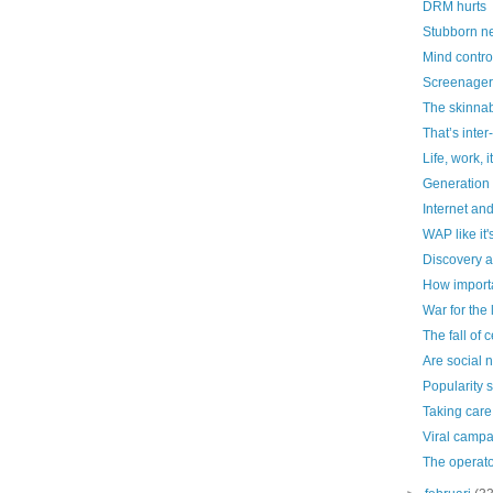
DRM hurts
Stubborn n
Mind contro
Screenager
The skinnab
That’s inter
Life, work, i
Generation
Internet an
WAP like it
Discovery a
How importan
War for the
The fall of 
Are social 
Popularity s
Taking care
Viral camp
The operato