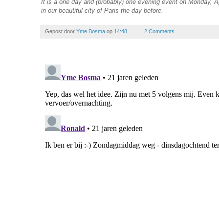
It is a one day and (probably) one evening event on Monday, Ap
in our beautiful city of Paris the day before.
Gepost door
Yme Bosma
op
14:48
2 Comments