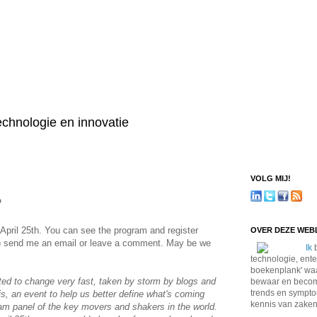
technologie en innovatie
VOLG MIJ!
?
 April 25th. You can see the program and register
OVER DEZE WE
gs) send me an email or leave a comment. May be we
Ik
b
technologie, ente
boekenplank' waa
rted to change very fast, taken by storm by blogs and
bewaar en become
trends en sympto
is, an event to help us better define what's coming
kennis van zaken
dream panel of the key movers and shakers in the world.