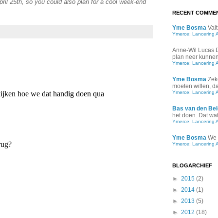
ril 25th, so you could also plan for a cool week-end
RECENT COMME
Yme Bosma
Valt
Ymerce: Lancering 
Anne-Wil Lucas
plan neer kunnen 
Ymerce: Lancering 
Yme Bosma
Zek
moeten willen, d
Ymerce: Lancering 
Bas van den Bel
het doen. Dat wat 
Ymerce: Lancering 
Yme Bosma
We 
Ymerce: Lancering 
BLOGARCHIEF
►
2015
(2)
►
2014
(1)
►
2013
(5)
►
2012
(18)