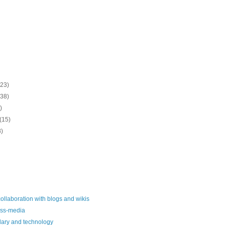
(23)
(38)
)
(15)
8)
collaboration with blogs and wikis
ass-media
alary and technology