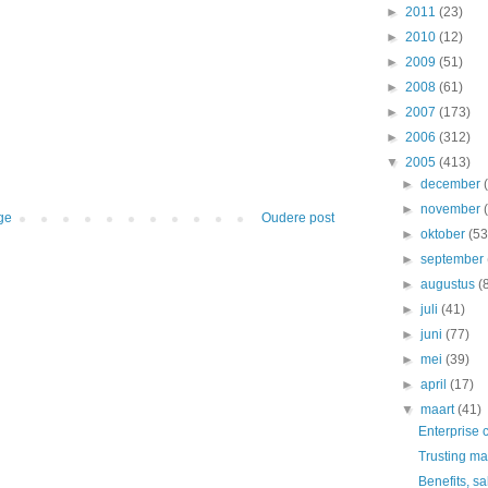
►
2011
(23)
►
2010
(12)
►
2009
(51)
►
2008
(61)
►
2007
(173)
►
2006
(312)
▼
2005
(413)
►
december
►
november
ge
Oudere post
►
oktober
(53
►
september
►
augustus
(
►
juli
(41)
►
juni
(77)
►
mei
(39)
►
april
(17)
▼
maart
(41)
Enterprise 
Trusting m
Benefits, s