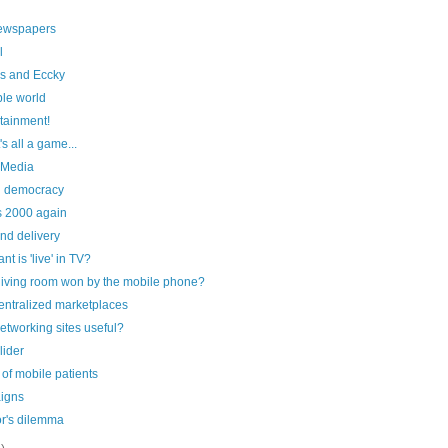
ewspapers
l
s and Eccky
le world
-tainment!
t's all a game...
 Media
d democracy
's 2000 again
nd delivery
t is 'live' in TV?
 living room won by the mobile phone?
centralized marketplaces
networking sites useful?
lider
 of mobile patients
aigns
r's dilemma