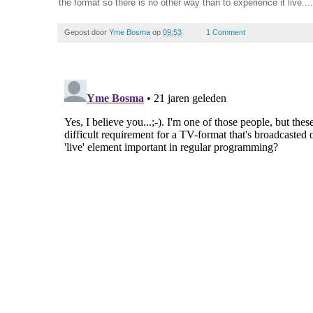
the format so there is no other way than to experience it live....
Gepost door
Yme Bosma
op
09:53
1 Comment