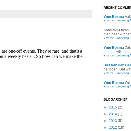
RECENT COMME
Yme Bosma
Valt
Ymerce: Lancering 
Anne-Wil Lucas
plan neer kunnen 
Ymerce: Lancering 
Yme Bosma
Zek
moeten willen, d
Ymerce: Lancering 
Bas van den Bel
het doen. Dat wat 
Ymerce: Lancering 
Yme Bosma
We 
Ymerce: Lancering 
BLOGARCHIEF
►
2015
(2)
►
2014
(1)
►
2013
(5)
►
2012
(18)