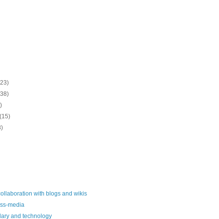
(23)
(38)
)
(15)
8)
collaboration with blogs and wikis
ass-media
alary and technology