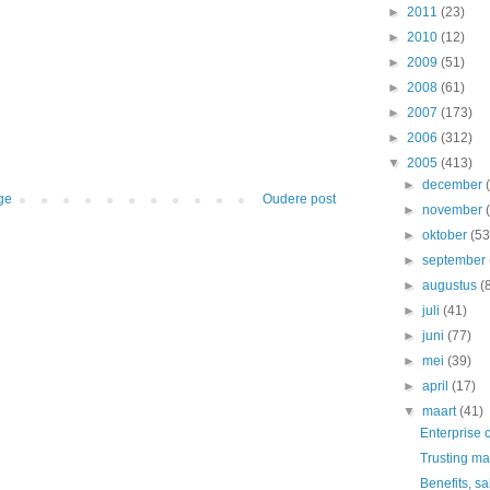
►
2011
(23)
►
2010
(12)
►
2009
(51)
►
2008
(61)
►
2007
(173)
►
2006
(312)
▼
2005
(413)
►
december
ge
Oudere post
►
november
►
oktober
(53
►
september
►
augustus
(
►
juli
(41)
►
juni
(77)
►
mei
(39)
►
april
(17)
▼
maart
(41)
Enterprise 
Trusting m
Benefits, s