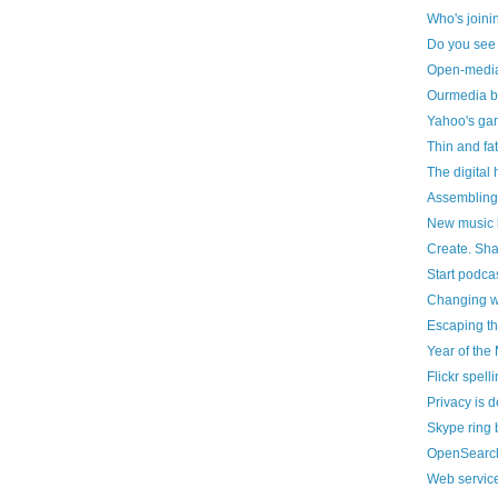
Who's joinin
Do you see 
Open-medi
Ourmedia b
Yahoo's gam
Thin and fat
The digital 
Assembling
New music 
Create. Sha
Start podca
Changing w
Escaping th
Year of th
Flickr spell
Privacy is 
Skype ring 
OpenSearc
Web services