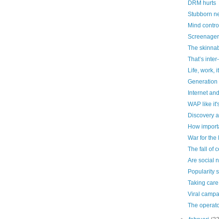
DRM hurts
Stubborn n
Mind contro
Screenager
The skinnab
That’s inter
Life, work, i
Generation
Internet an
WAP like it
Discovery a
How importan
War for the
The fall of 
Are social 
Popularity s
Taking care
Viral camp
The operato