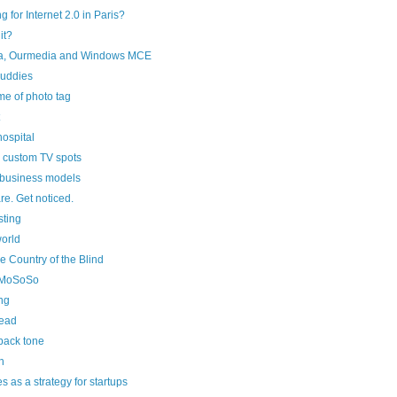
g for Internet 2.0 in Paris?
it?
a, Ourmedia and Windows MCE
uddies
e of photo tag
hospital
 custom TV spots
business models
re. Get noticed.
sting
orld
e Country of the Blind
e MoSoSo
ing
dead
back tone
h
 as a strategy for startups