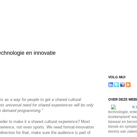
technologie en innovatie
VOLG MIJ!
s as a way for people to get a shared cultural
OVER DEZE WE
is universal need for shared experiences will be only
Ik
b
on demand programming."
technologie, ente
boekenplank' waa
order to make it a shared cultural experience? Most
bewaar en become
trends en sympto
xperience, not even sports. We need format-innovation
kennis van zaken
direction for that, make sure the audience is part of