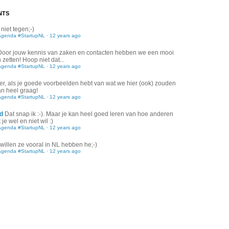
NTS
 niet tegen;-)
Agenda #StartupNL
·
12 years ago
Door jouw kennis van zaken en contacten hebben we een mooi
zetten! Hoop niet dat...
Agenda #StartupNL
·
12 years ago
er, als je goede voorbeelden hebt van wat we hier (ook) zouden
an heel graag!
Agenda #StartupNL
·
12 years ago
d
Dat snap ik :-). Maar je kan heel goed leren van hoe anderen
je wel en niet wil :)
Agenda #StartupNL
·
12 years ago
willen ze vooral in NL hebben he;-)
Agenda #StartupNL
·
12 years ago