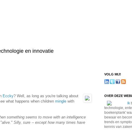
technologie en innovatie
VOLG MIJ!
an
Eccky
? Well, as long as you're talking about
OVER DEZE WE
o see what happens when children
mingle
with
Ik
b
technologie, ente
boekenplank' waa
 when something seems to move with an intelligence
bewaar en become
trends en sympto
"alive." Silly, sure -- except how many times have
kennis van zaken