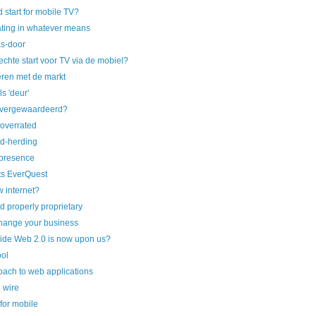
 start for mobile TV?
ing in whatever means
s-door
echte start voor TV via de mobiel?
en met de markt
s 'deur'
overgewaardeerd?
 overrated
ld-herding
 presence
s EverQuest
 internet?
d properly proprietary
change your business
ide Web 2.0 is now upon us?
ol
ach to web applications
 wire
for mobile