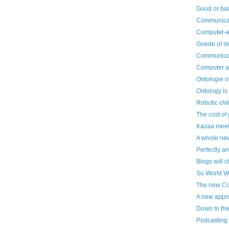
Good or bad
Communicat
Computer-a
Goede of sl
Communicer
Computer al
Ontologie 
Ontology is
Robotic chi
The cost of
Kazaa meet
A whole new
Perfectly an
Blogs will 
So World W
The new Co
A new appro
Down to the
Podcasting 