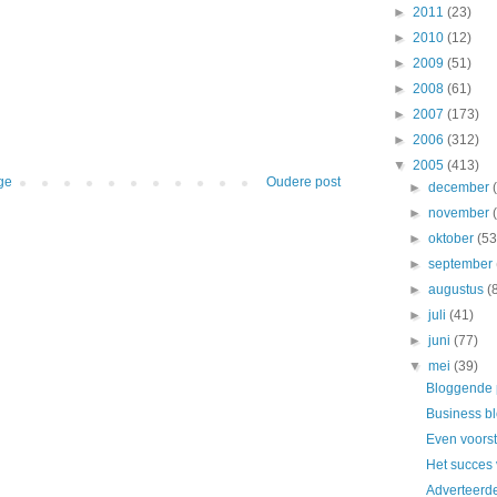
►
2011
(23)
►
2010
(12)
►
2009
(51)
►
2008
(61)
►
2007
(173)
►
2006
(312)
▼
2005
(413)
ge
Oudere post
►
december
►
november
►
oktober
(53
►
september
►
augustus
(
►
juli
(41)
►
juni
(77)
▼
mei
(39)
Bloggende p
Business b
Even voorst
Het succes
Adverteerder