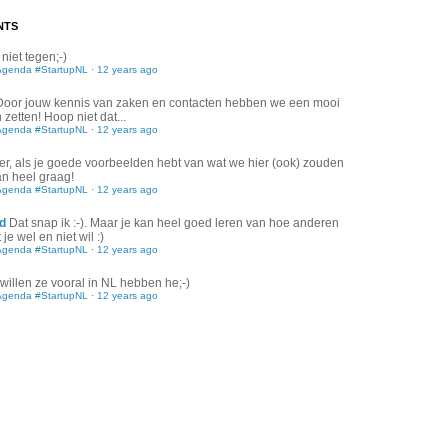
NTS
 niet tegen;-)
Agenda #StartupNL
·
12 years ago
Door jouw kennis van zaken en contacten hebben we een mooi
zetten! Hoop niet dat...
Agenda #StartupNL
·
12 years ago
er, als je goede voorbeelden hebt van wat we hier (ook) zouden
an heel graag!
Agenda #StartupNL
·
12 years ago
d
Dat snap ik :-). Maar je kan heel goed leren van hoe anderen
je wel en niet wil :)
Agenda #StartupNL
·
12 years ago
willen ze vooral in NL hebben he;-)
Agenda #StartupNL
·
12 years ago