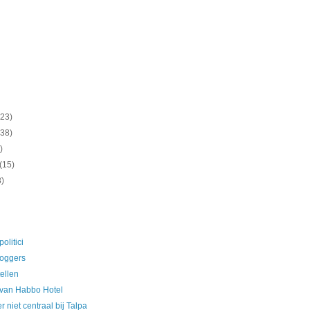
(23)
(38)
)
(15)
8)
olitici
loggers
ellen
 van Habbo Hotel
 niet centraal bij Talpa