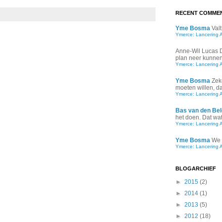
RECENT COMME
Yme Bosma
Valt
Ymerce: Lancering 
Anne-Wil Lucas
plan neer kunnen 
Ymerce: Lancering 
Yme Bosma
Zek
moeten willen, d
Ymerce: Lancering 
Bas van den Bel
het doen. Dat wat 
Ymerce: Lancering 
Yme Bosma
We 
Ymerce: Lancering 
BLOGARCHIEF
►
2015
(2)
►
2014
(1)
►
2013
(5)
►
2012
(18)