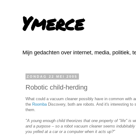
Ymerce
Mijn gedachten over internet, media, politiek, 
ZONDAG 22 MEI 2005
Robotic child-herding
What could a vacuum cleaner possibly have in common with 
the
Roomba
Discovery, both are robots. And it's interesting t
them.
"A young enough child theorizes that one property of "life" is
and a purpose -- so a robot vacuum cleaner seems indubitably 
you yelled at a car or a computer when it acts up?"