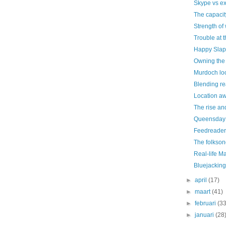
Skype vs exi
The capacit
Strength of
Trouble at 
Happy Slap
Owning the 
Murdoch lo
Blending rea
Location aw
The rise and
Queensday 
Feedreader
The folkson
Real-life Ma
Bluejacking
►
april
(17)
►
maart
(41)
►
februari
(33
►
januari
(28