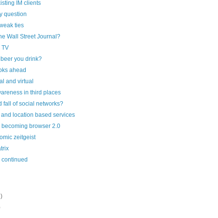
sting IM clients
y question
 weak ties
the Wall Street Journal?
 TV
beer you drink?
oks ahead
l and virtual
areness in third places
 fall of social networks?
and location based services
 becoming browser 2.0
omic zeitgeist
trix
 continued
)
)