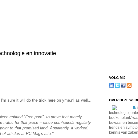
technologie en innovatie
VOLG MIJ!
. I'm sure it will do the trick here on yme.nl as well...
OVER DEZE WE
Ik
b
technologie, ente
ce entitled "Free porn", to prove that merely
boekenplank' waa
 traffic for that piece -- since pornhounds regularly
bewaar en become
trends en sympto
point to that promised land. Apparently, it worked.
kennis van zaken
 of articles at PC Mag's site."