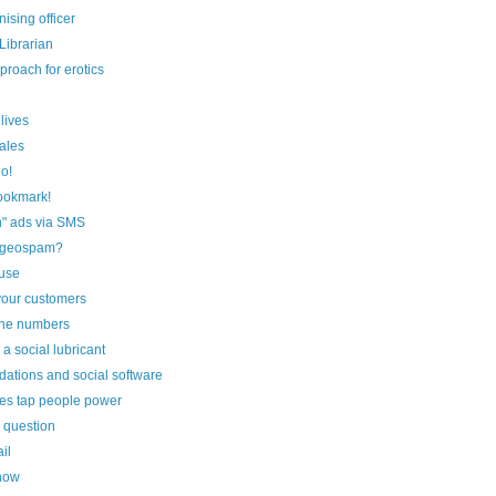
ising officer
Librarian
proach for erotics
 lives
ales
o!
bookmark!
n" ads via SMS
 geospam?
use
your customers
the numbers
 social lubricant
tions and social software
es tap people power
 question
il
show