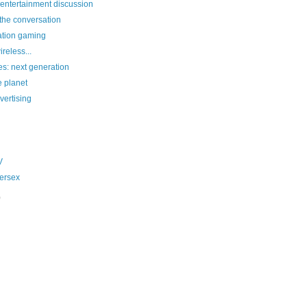
entertainment discussion
 the conversation
ation gaming
reless...
s: next generation
e planet
vertising
V
ersex
)