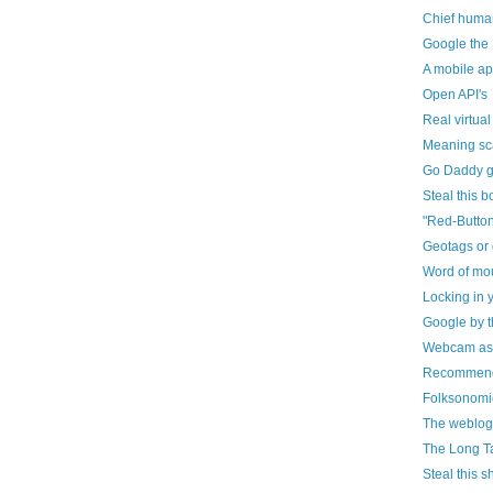
Chief human
Google the 
A mobile ap
Open API's
Real virtual
Meaning sc
Go Daddy g
Steal this 
"Red-Butto
Geotags or
Word of mo
Locking in 
Google by 
Webcam as a
Recommenda
Folksonomi
The weblog
The Long Ta
Steal this 