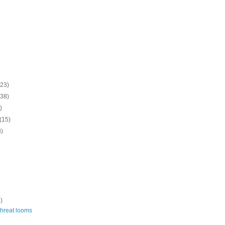
(23)
(38)
)
(15)
8)
)
threat looms
d