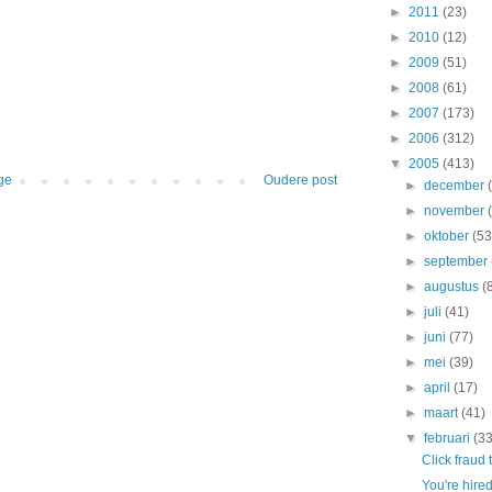
►
2011
(23)
►
2010
(12)
►
2009
(51)
►
2008
(61)
►
2007
(173)
►
2006
(312)
▼
2005
(413)
ge
Oudere post
►
december
►
november
►
oktober
(53
►
september
►
augustus
(
►
juli
(41)
►
juni
(77)
►
mei
(39)
►
april
(17)
►
maart
(41)
▼
februari
(33
Click fraud 
You're hire