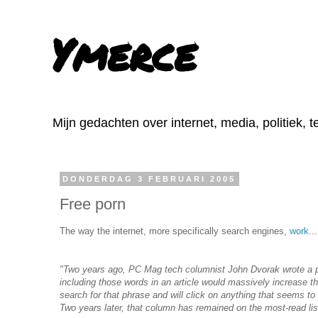
Ymerce
Mijn gedachten over internet, media, politiek, 
DONDERDAG 3 FEBRUARI 2005
Free porn
The way the internet, more specifically search engines,
work
..
"Two years ago, PC Mag tech columnist John Dvorak wrote a pie
including those words in an article would massively increase the
search for that phrase and will click on anything that seems to 
Two years later, that column has remained on the most-read list