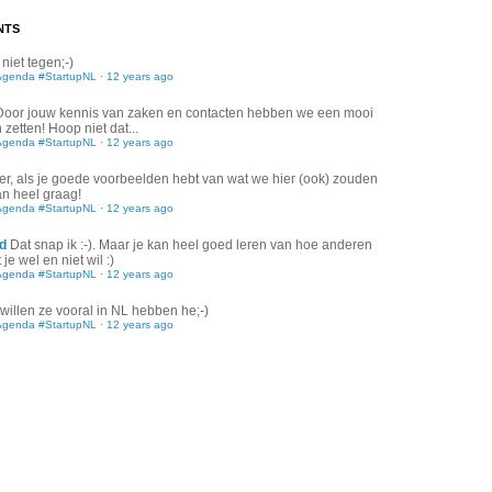
NTS
 niet tegen;-)
Agenda #StartupNL
·
12 years ago
Door jouw kennis van zaken en contacten hebben we een mooi
zetten! Hoop niet dat...
Agenda #StartupNL
·
12 years ago
er, als je goede voorbeelden hebt van wat we hier (ook) zouden
an heel graag!
Agenda #StartupNL
·
12 years ago
d
Dat snap ik :-). Maar je kan heel goed leren van hoe anderen
je wel en niet wil :)
Agenda #StartupNL
·
12 years ago
willen ze vooral in NL hebben he;-)
Agenda #StartupNL
·
12 years ago