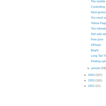
The mobile 
Controlling
Next gener
Too much wi
Yellow Page
The intimat
Sell side ad
Free porn
Off topic
Bright
Long Tail T
Finding cyb
►
januari
(28
►
2004
(337)
►
2003
(181)
►
2002
(21)