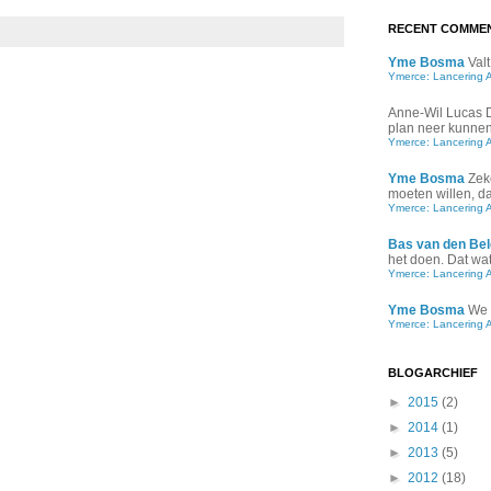
RECENT COMME
Yme Bosma
Valt
Ymerce: Lancering 
Anne-Wil Lucas
plan neer kunnen 
Ymerce: Lancering 
Yme Bosma
Zek
moeten willen, d
Ymerce: Lancering 
Bas van den Bel
het doen. Dat wat 
Ymerce: Lancering 
Yme Bosma
We 
Ymerce: Lancering 
BLOGARCHIEF
►
2015
(2)
►
2014
(1)
►
2013
(5)
►
2012
(18)