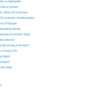
tics in Alphaville
st like a woman
e: When All Is Known
Of Customer Relationships
ss of Google
Targeting Works
Galaxies Economic Data
he internet
ng Becoming A Service?
 a Good CIO
g Again
s Again!
 the Web
)