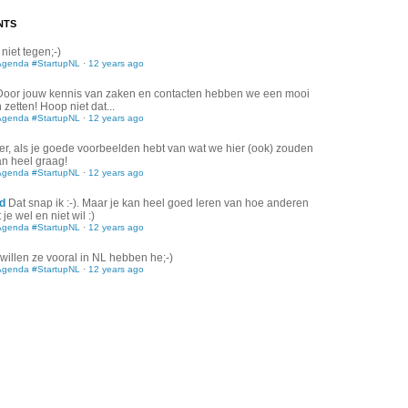
NTS
 niet tegen;-)
Agenda #StartupNL
·
12 years ago
Door jouw kennis van zaken en contacten hebben we een mooi
zetten! Hoop niet dat...
Agenda #StartupNL
·
12 years ago
er, als je goede voorbeelden hebt van wat we hier (ook) zouden
an heel graag!
Agenda #StartupNL
·
12 years ago
d
Dat snap ik :-). Maar je kan heel goed leren van hoe anderen
je wel en niet wil :)
Agenda #StartupNL
·
12 years ago
willen ze vooral in NL hebben he;-)
Agenda #StartupNL
·
12 years ago