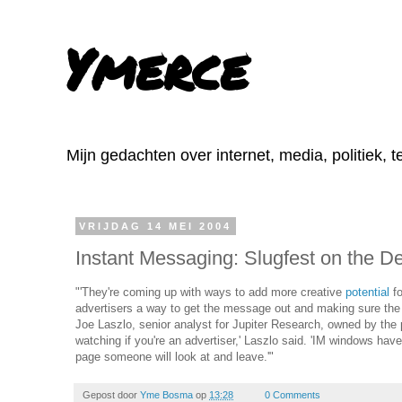
Ymerce
Mijn gedachten over internet, media, politiek, 
VRIJDAG 14 MEI 2004
Instant Messaging: Slugfest on the D
"'They're coming up with ways to add more creative
potential
fo
advertisers a way to get the message out and making sure the 
Joe Laszlo, senior analyst for Jupiter Research, owned by the 
watching if you're an advertiser,' Laszlo said. 'IM windows ha
page someone will look at and leave.'"
Gepost door
Yme Bosma
op
13:28
0 Comments