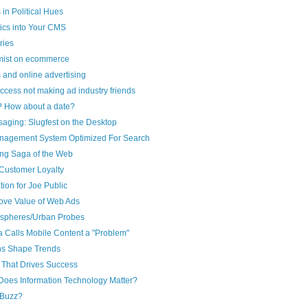
 in Political Hues
tics into Your CMS
ries
ist on ecommerce
and online advertising
ccess not making ad industry friends
? How about a date?
saging: Slugfest on the Desktop
nagement System Optimized For Search
ing Saga of the Web
Customer Loyalty
tion for Joe Public
rove Value of Web Ads
spheres/Urban Probes
 Calls Mobile Content a "Problem"
ns Shape Trends
 That Drives Success
oes Information Technology Matter?
 Buzz?