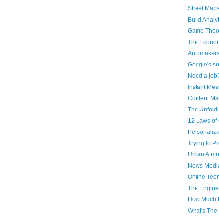
Street Maps
Build Analy
Game Theo
The Econom
Automakers 
Google's su
Need a job
Instant Mes
Content Ma
The Unfold
12 Laws of 
Personaliza
Trying to P
Urban Atmo
News Media
Online Tee
The Engine
How Much D
What's The