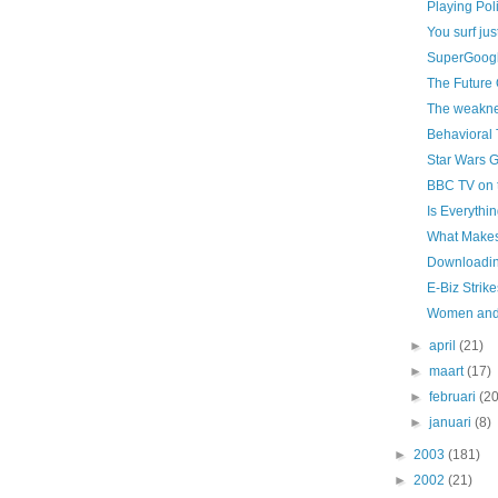
Playing Poli
You surf ju
SuperGoogl
The Future 
The weakne
Behavioral 
Star Wars 
BBC TV on t
Is Everythi
What Makes
Downloadin
E-Biz Strike
Women and
►
april
(21)
►
maart
(17)
►
februari
(20
►
januari
(8)
►
2003
(181)
►
2002
(21)