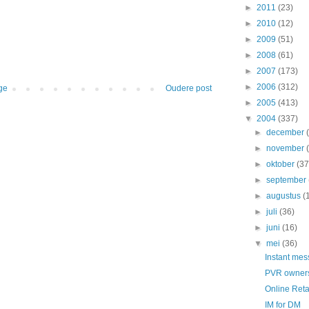
►
2011
(23)
►
2010
(12)
►
2009
(51)
►
2008
(61)
►
2007
(173)
►
2006
(312)
ge
Oudere post
►
2005
(413)
▼
2004
(337)
►
december
►
november
►
oktober
(37
►
september
►
augustus
(
►
juli
(36)
►
juni
(16)
▼
mei
(36)
Instant me
PVR owners
Online Retai
IM for DM