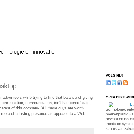
technologie en innovatie
VOLG MIJ!
esktop
r advertisers while trying to find that balance of giving
OVER DEZE WE
core function, communication, isn't hampered,' said
Ik
b
parent of this company. 'All these guys are worth
technologie, ente
ve more of a lasting presence as opposed to a Web
boekenplank' waa
bewaar en become
trends en sympto
kennis van zaken