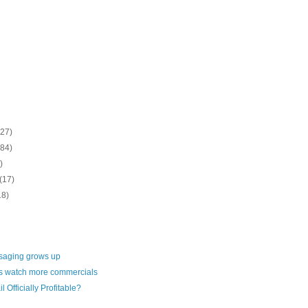
(27)
(84)
)
(17)
18)
ssaging grows up
 watch more commercials
l Officially Profitable?