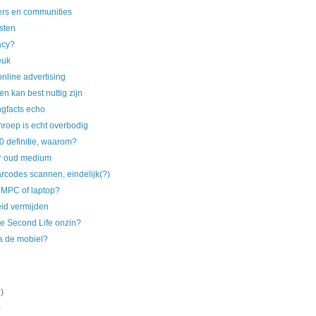
ers en communities
esten
acy?
euk
online advertising
n kan best nuttig zijn
gfacts echo
roep is echt overbodig
 definitie, waarom?
r oud medium
rcodes scannen, eindelijk(?)
UMPC of laptop?
d vermijden
e Second Life onzin?
ia de mobiel?
)
)