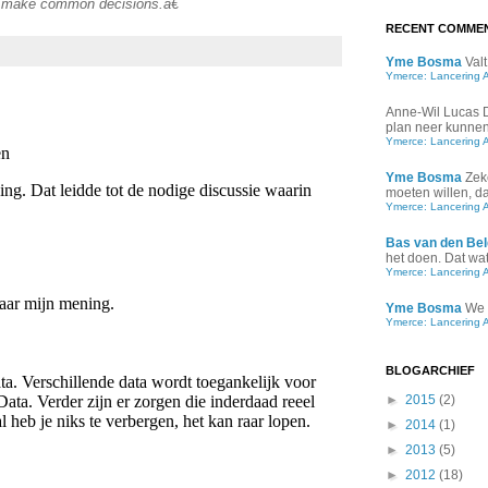
d make common decisions.â€
RECENT COMME
Yme Bosma
Valt
Ymerce: Lancering 
Anne-Wil Lucas
plan neer kunnen 
Ymerce: Lancering 
Yme Bosma
Zek
moeten willen, d
Ymerce: Lancering 
Bas van den Bel
het doen. Dat wat 
Ymerce: Lancering 
Yme Bosma
We 
Ymerce: Lancering 
BLOGARCHIEF
►
2015
(2)
►
2014
(1)
►
2013
(5)
►
2012
(18)