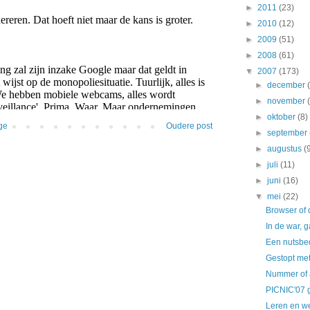
►
2011
(23)
►
2010
(12)
►
2009
(51)
►
2008
(61)
▼
2007
(173)
►
december
►
november
►
oktober
(8)
ge
Oudere post
►
september
►
augustus
(
►
juli
(11)
►
juni
(16)
▼
mei
(22)
Browser of
In de war, 
Een nutsbed
Gestopt met
Nummer of
PICNIC'07 
Leren en we