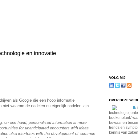
technologie en innovatie
VOLG MIJ!
ijven als Google die een hoop informatie
OVER DEZE WE
p niet waarom de nadelen nu eigenlijk nadelen zijn....
Ik
b
technologie, ente
boekenplank' waa
g: on one hand, personalized information is more
bewaar en become
trends en sympto
pportunities for unanticipated encounters with ideas,
kennis van zaken
zation also interferes with the development of common