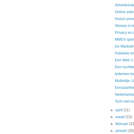
Adverteerd
Online arti
Hoezo priv
Skoeps is l
Privacy en 
MMO's spele
De Marketin
Publieke om
Een Web 2.0
Een nuchte
Iedereen ba
Mobieltje, 
Eenzaamhei
Nederlands
Toch niet v
►
april
(11)
►
maart
(15)
►
februari
(32
►
januari
(35