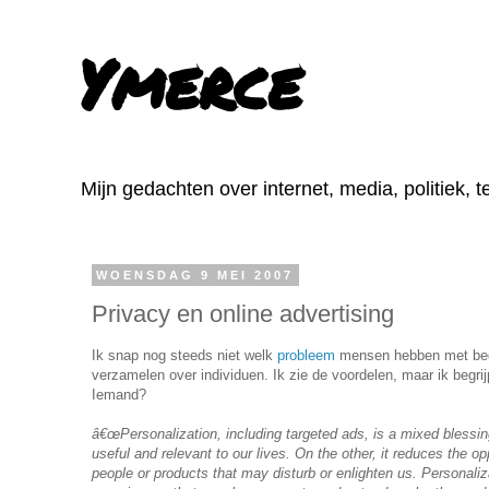
Ymerce
Mijn gedachten over internet, media, politiek, 
WOENSDAG 9 MEI 2007
Privacy en online advertising
Ik snap nog steeds niet welk
probleem
mensen hebben met bedr
verzamelen over individuen. Ik zie de voordelen, maar ik begrij
Iemand?
â€œPersonalization, including targeted ads, is a mixed blessin
useful and relevant to our lives. On the other, it reduces the o
people or products that may disturb or enlighten us. Personali