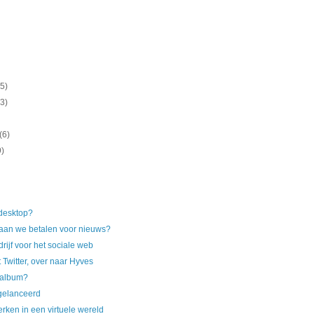
(5)
(3)
(6)
9)
 desktop?
gaan we betalen voor nieuws?
rijf voor het sociale web
 Twitter, over naar Hyves
 album?
gelanceerd
rken in een virtuele wereld