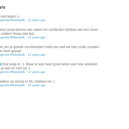
NTS
 niet tegen;-)
Agenda #StartupNL
·
12 years ago
Door jouw kennis van zaken en contacten hebben we een mooi
zetten! Hoop niet dat...
Agenda #StartupNL
·
12 years ago
er, als je goede voorbeelden hebt van wat we hier (ook) zouden
an heel graag!
Agenda #StartupNL
·
12 years ago
d
Dat snap ik :-). Maar je kan heel goed leren van hoe anderen
je wel en niet wil :)
Agenda #StartupNL
·
12 years ago
willen ze vooral in NL hebben he;-)
Agenda #StartupNL
·
12 years ago