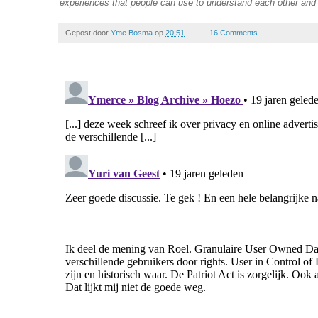
experiences that people can use to understand each other an
Gepost door
Yme Bosma
op
20:51
16 Comments