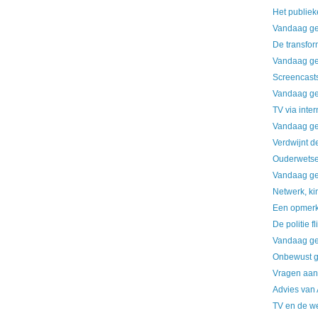
Het publie
Vandaag ge
De transfor
Vandaag ge
Screencast
Vandaag ge
TV via inter
Vandaag ge
Verdwijnt d
Ouderwetse
Vandaag ge
Netwerk, ki
Een opmerke
De politie fl
Vandaag ge
Onbewust g
Vragen aa
Advies van 
TV en de w