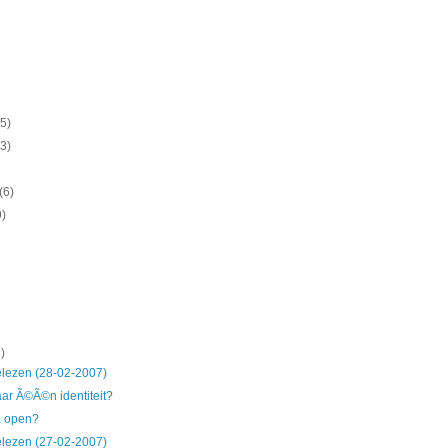
(5)
(3)
(6)
9)
)
lezen (28-02-2007)
r Ã©Ã©n identiteit?
a open?
lezen (27-02-2007)