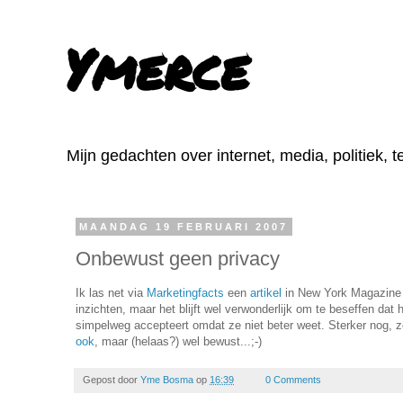
Ymerce
Mijn gedachten over internet, media, politiek, 
MAANDAG 19 FEBRUARI 2007
Onbewust geen privacy
Ik las net via
Marketingfacts
een
artikel
in New York Magazine o
inzichten, maar het blijft wel verwonderlijk om te beseffen dat
simpelweg accepteert omdat ze niet beter weet. Sterker nog, z
ook
, maar (helaas?) wel bewust...;-)
Gepost door
Yme Bosma
op
16:39
0 Comments