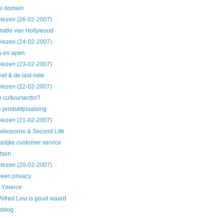
ke domein
lezen (26-02-2007)
matie van Hollywood
lezen (24-02-2007)
s en apen
lezen (23-02-2007)
net & de last-mile
lezen (22-02-2007)
e cultuursector?
 produktplaatsing
lezen (21-02-2007)
nderporno & Second Life
lijke customer service
itsen
lezen (20-02-2007)
een privacy
n Ymerce
Alfred Levi is goud waard
eblog