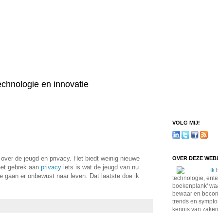
technologie en innovatie
VOLG MIJ!
ver de jeugd en privacy. Het biedt weinig nieuwe
OVER DEZE WE
 het gebrek aan
privacy
iets is wat de jeugd van nu
Ik
b
e gaan er onbewust naar leven. Dat laatste doe ik
technologie, ente
boekenplank' waa
bewaar en become
trends en sympto
kennis van zaken