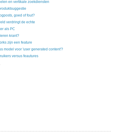
pelen en vertikale zoekdiensten
produktsuggestie
ogposts, goed of fout?
reld verdringt de echte
er als PC
pieren krant?
orks zijn een feature
s model voor 'user generated content'?
ruikers versus feautures
)