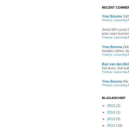
RECENT COMME
Yme Bosma
Valt
Ymerce: Lancering 
Anne-Wil Lucas
plan neer kunnen 
Ymerce: Lancering 
Yme Bosma
Zek
moeten willen, d
Ymerce: Lancering 
Bas van den Bel
het doen. Dat wat 
Ymerce: Lancering 
Yme Bosma
We 
Ymerce: Lancering 
BLOGARCHIEF
►
2015
(2)
►
2014
(1)
►
2013
(5)
►
2012
(18)