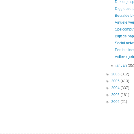
Doktertje s
Digg deze 
Betaalde bl
Virtuele we
Spelcomput
Blijft de pa
Social netw
Een busines
Actieve geb
►
januari
(35
►
2006
(312)
►
2005
(413)
►
2004
(337)
►
2003
(181)
►
2002
(21)