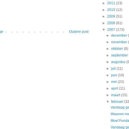
►
2011
(23)
►
2010
(12)
►
2009
(51)
►
2008
(61)
▼
2007
(173)
ge
Oudere post
►
december
►
november
►
oktober
(8)
►
september
►
augustus
(
►
juli
(11)
►
juni
(16)
►
mei
(22)
►
april
(11)
►
maart
(15)
▼
februari
(32
Vandaag ge
Waarom maa
Moet Fund
Vandaag ge