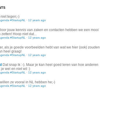
NTS
 niet tegen;-)
Agenda #StartupNL
·
12 years ago
Door jouw kennis van zaken en contacten hebben we een mooi
zetten! Hoop niet dat...
Agenda #StartupNL
·
12 years ago
er, als je goede voorbeelden hebt van wat we hier (ook) zouden
an heel graag!
Agenda #StartupNL
·
12 years ago
d
Dat snap ik :-). Maar je kan heel goed leren van hoe anderen
je wel en niet wil :)
Agenda #StartupNL
·
12 years ago
willen ze vooral in NL hebben he;-)
Agenda #StartupNL
·
12 years ago