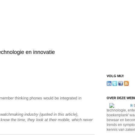
technologie en innovatie
VOLG MIJ!
emember thinking phones would be integrated in
OVER DEZE WE
Ik
b
technologie, ente
watchmaking industry (quoted in this article),
boekenplank' waa
know the time, they look at their mobile, which never
bewaar en become
trends en sympto
kennis van zaken