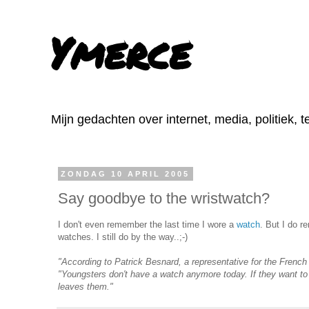
Ymerce
Mijn gedachten over internet, media, politiek, 
ZONDAG 10 APRIL 2005
Say goodbye to the wristwatch?
I don't even remember the last time I wore a
watch
. But I do r
watches. I still do by the way..;-)
"According to Patrick Besnard, a representative for the French 
"Youngsters don't have a watch anymore today. If they want to 
leaves them."