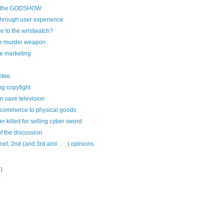
g the GODSHOW
through user experience
 to the wristwatch?
e murder weapon
e marketing
ntee
g copyfight
n save television
commerce to physical goods
r killed for selling cyber sword
of the discussion
net, 2nd (and 3rd and . . . ) opinions
)
)