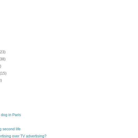
(23)
(38)
)
(15)
8)
 dog in Paris
g second life
rtising over TV advertising?