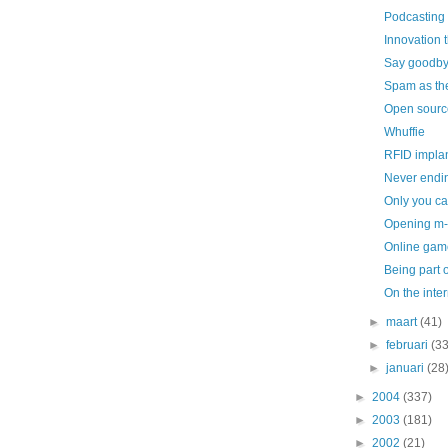
Podcastin
Innovation 
Say goodbye
Spam as th
Open sourc
Whuffie
RFID impla
Never endin
Only you ca
Opening m-
Online game
Being part 
On the inter
►
maart
(41)
►
februari
(33
►
januari
(28
►
2004
(337)
►
2003
(181)
►
2002
(21)