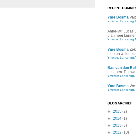
RECENT COMME
Yme Bosma
Valt
Ymerce: Lancering 
Anne-Wil Lucas
plan neer kunnen 
Ymerce: Lancering 
Yme Bosma
Zek
moeten willen, d
Ymerce: Lancering 
Bas van den Bel
het doen. Dat wat 
Ymerce: Lancering 
Yme Bosma
We 
Ymerce: Lancering 
BLOGARCHIEF
►
2015
(2)
►
2014
(1)
►
2013
(5)
►
2012
(18)