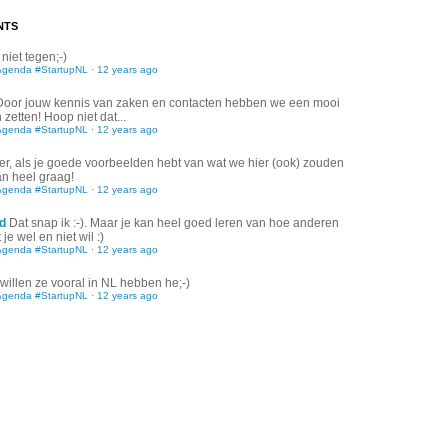
NTS
 niet tegen;-)
Agenda #StartupNL
·
12 years ago
Door jouw kennis van zaken en contacten hebben we een mooi
zetten! Hoop niet dat...
Agenda #StartupNL
·
12 years ago
er, als je goede voorbeelden hebt van wat we hier (ook) zouden
an heel graag!
Agenda #StartupNL
·
12 years ago
d
Dat snap ik :-). Maar je kan heel goed leren van hoe anderen
je wel en niet wil :)
Agenda #StartupNL
·
12 years ago
willen ze vooral in NL hebben he;-)
Agenda #StartupNL
·
12 years ago