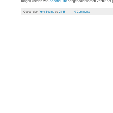
mogelijkheden van
Second Life
aangehaald worden vanuit het p
Gepost door
Yme Bosma
op
08:35
0 Comments