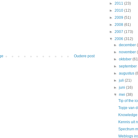
►
2011
(23)
►
2010
(12)
►
2009
(51)
►
2008
(61)
►
2007
(173)
▼
2006
(312)
►
december
►
november
ge
Oudere post
►
oktober
(61
►
september
►
augustus
(
►
juli
(21)
►
juni
(16)
▼
mei
(38)
Tip of the i
Topje van d
Knowledge 
Kennis uit 
Spectrum m
Weblogs ins