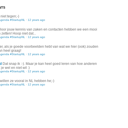
NTS
 niet tegen;-)
Agenda #StartupNL
·
12 years ago
Door jouw kennis van zaken en contacten hebben we een mooi
zetten! Hoop niet dat...
Agenda #StartupNL
·
12 years ago
er, als je goede voorbeelden hebt van wat we hier (ook) zouden
an heel graag!
Agenda #StartupNL
·
12 years ago
d
Dat snap ik :-). Maar je kan heel goed leren van hoe anderen
je wel en niet wil :)
Agenda #StartupNL
·
12 years ago
willen ze vooral in NL hebben he;-)
Agenda #StartupNL
·
12 years ago