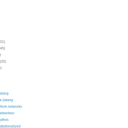
(31)
(45)
)
(20)
8)
ceberg
e ijsberg
from networks
netwerken
ythes
titutionalized