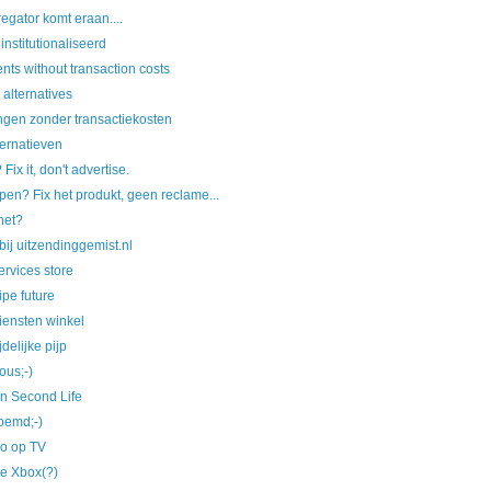
gator komt eraan....
nstitutionaliseerd
ts without transaction costs
alternatives
ngen zonder transactiekosten
ernatieven
? Fix it, don't advertise.
en? Fix het produkt, geen reclame...
het?
ij uitzendinggemist.nl
rvices store
ipe future
iensten winkel
delijke pijp
ous;-)
n Second Life
roemd;-)
eo op TV
he Xbox(?)