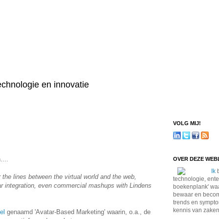
technologie en innovatie
VOLG MIJ!
...
OVER DEZE WE
Ik
b
r the lines between the virtual world and the web,
technologie, ente
dar integration, even commercial mashups with Lindens
boekenplank' waa
bewaar en become
trends en sympto
kennis van zaken
el
genaamd 'Avatar-Based Marketing' waarin, o.a., de