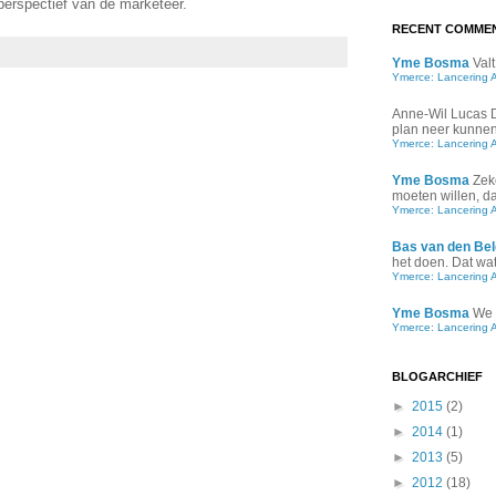
erspectief van de marketeer.
RECENT COMME
Yme Bosma
Valt
Ymerce: Lancering 
Anne-Wil Lucas
plan neer kunnen 
Ymerce: Lancering 
Yme Bosma
Zek
moeten willen, d
Ymerce: Lancering 
Bas van den Bel
het doen. Dat wat 
Ymerce: Lancering 
Yme Bosma
We 
Ymerce: Lancering 
BLOGARCHIEF
►
2015
(2)
►
2014
(1)
►
2013
(5)
►
2012
(18)