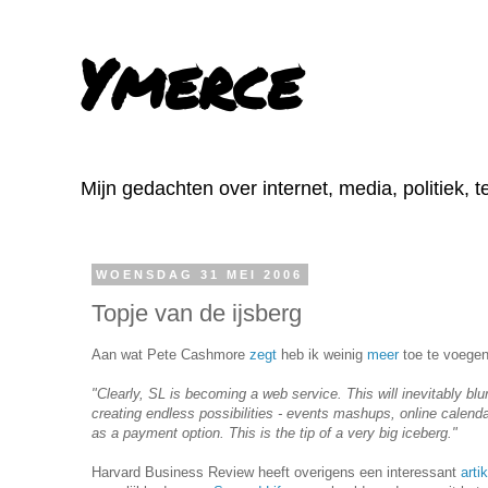
Ymerce
Mijn gedachten over internet, media, politiek, 
WOENSDAG 31 MEI 2006
Topje van de ijsberg
Aan wat Pete Cashmore
zegt
heb ik weinig
meer
toe te voegen.
"Clearly, SL is becoming a web service. This will inevitably blu
creating endless possibilities - events mashups, online calen
as a payment option. This is the tip of a very big iceberg."
Harvard Business Review heeft overigens een interessant
artik