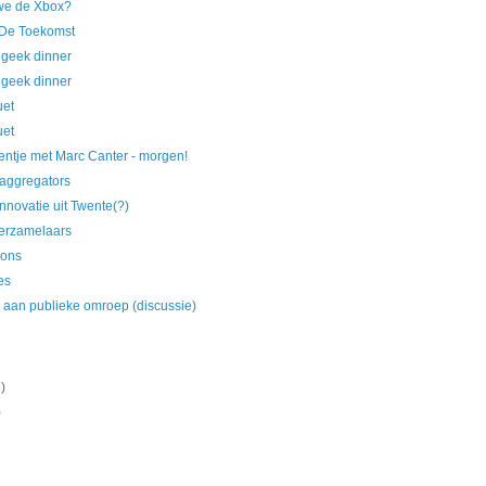
we de Xbox?
 De Toekomst
geek dinner
geek dinner
uet
uet
entje met Marc Canter - morgen!
 aggregators
nnovatie uit Twente(?)
verzamelaars
sons
es
 aan publieke omroep (discussie)
)
)