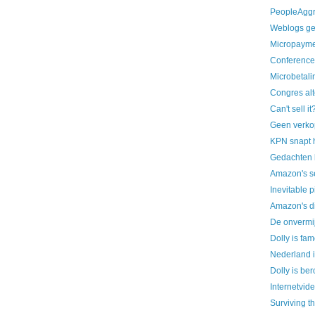
PeopleAggre
Weblogs gei
Micropaymen
Conference 
Microbetali
Congres alt
Can't sell it
Geen verkop
KPN snapt 
Gedachten b
Amazon's se
Inevitable p
Amazon's d
De onvermij
Dolly is fam
Nederland i
Dolly is be
Internetvid
Surviving t