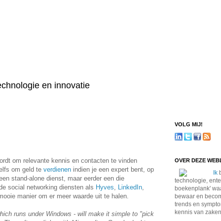
technologie en innovatie
VOLG MIJ!
dt om relevante kennis en contacten te vinden
OVER DEZE WE
elfs om geld te
verdienen
indien je een expert bent, op
Ik
b
 een stand-alone dienst, maar eerder een die
technologie, ente
e social networking diensten als
Hyves
,
LinkedIn
,
boekenplank' waa
 mooie manier om er meer waarde uit te halen.
bewaar en become
trends en sympto
kennis van zaken
hich runs under Windows - will make it simple to "pick