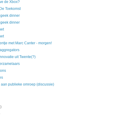
we de Xbox?
 De Toekomst
geek dinner
geek dinner
uet
uet
entje met Marc Canter - morgen!
 aggregators
nnovatie uit Twente(?)
verzamelaars
sons
es
 aan publieke omroep (discussie)
)
)