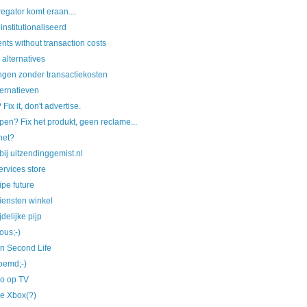
gator komt eraan....
nstitutionaliseerd
ts without transaction costs
alternatives
ngen zonder transactiekosten
ernatieven
? Fix it, don't advertise.
en? Fix het produkt, geen reclame...
het?
ij uitzendinggemist.nl
rvices store
ipe future
iensten winkel
delijke pijp
ous;-)
n Second Life
roemd;-)
eo op TV
he Xbox(?)