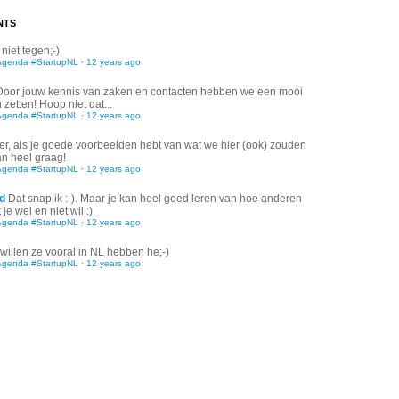
NTS
 niet tegen;-)
Agenda #StartupNL
·
12 years ago
Door jouw kennis van zaken en contacten hebben we een mooi
zetten! Hoop niet dat...
Agenda #StartupNL
·
12 years ago
er, als je goede voorbeelden hebt van wat we hier (ook) zouden
an heel graag!
Agenda #StartupNL
·
12 years ago
d
Dat snap ik :-). Maar je kan heel goed leren van hoe anderen
je wel en niet wil :)
Agenda #StartupNL
·
12 years ago
willen ze vooral in NL hebben he;-)
Agenda #StartupNL
·
12 years ago