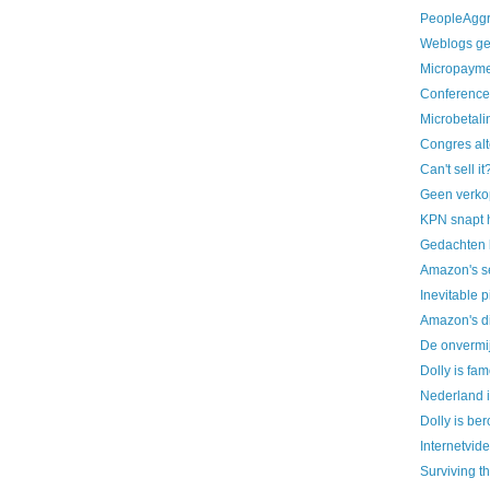
PeopleAggre
Weblogs gei
Micropaymen
Conference 
Microbetali
Congres alt
Can't sell it
Geen verkop
KPN snapt 
Gedachten b
Amazon's se
Inevitable p
Amazon's d
De onvermij
Dolly is fam
Nederland i
Dolly is be
Internetvid
Surviving t