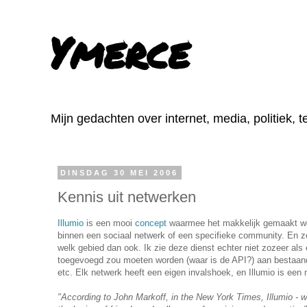
Ymerce
Mijn gedachten over internet, media, politiek, 
DINSDAG 30 MEI 2006
Kennis uit netwerken
Illumio
is een mooi
concept
waarmee het makkelijk gemaakt wor
binnen een sociaal netwerk of een specifieke community. En z
welk gebied dan ook. Ik zie deze dienst echter niet zozeer als
toegevoegd zou moeten worden (waar is de API?) aan bestaand
etc. Elk netwerk heeft een eigen invalshoek, en Illumio is een
"According to John Markoff, in the New York Times, Illumio - w