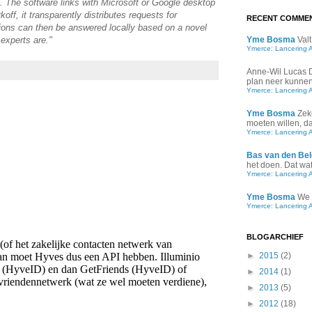
". The software links with Microsoft or Google desktop
ff, it transparently distributes requests for
RECENT COMME
tions can then be answered locally based on a novel
experts are."
Yme Bosma
Valt
Ymerce: Lancering 
Anne-Wil Lucas
plan neer kunnen 
Ymerce: Lancering 
Yme Bosma
Zek
moeten willen, d
Ymerce: Lancering 
Bas van den Bel
het doen. Dat wat 
Ymerce: Lancering 
Yme Bosma
We 
Ymerce: Lancering 
BLOGARCHIEF
►
2015
(2)
►
2014
(1)
►
2013
(5)
►
2012
(18)