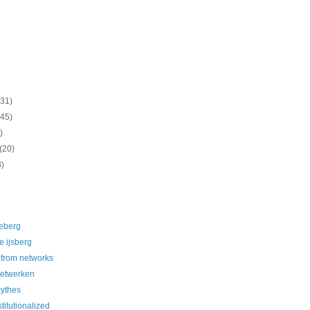
(31)
(45)
)
(20)
8)
ceberg
e ijsberg
from networks
netwerken
ythes
titutionalized