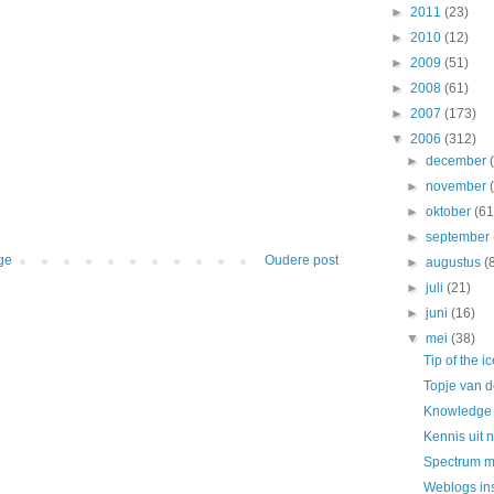
►
2011
(23)
►
2010
(12)
►
2009
(51)
►
2008
(61)
►
2007
(173)
▼
2006
(312)
►
december
►
november
►
oktober
(61
►
september
ge
Oudere post
►
augustus
(
►
juli
(21)
►
juni
(16)
▼
mei
(38)
Tip of the i
Topje van d
Knowledge 
Kennis uit 
Spectrum m
Weblogs ins