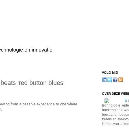
technologie en innovatie
VOLG MIJ!
eats 'red button blues'
OVER DEZE WE
Ik
b
viewing from a passive experience to one where
technologie, ente
n.
boekenplank' waa
bewaar en become
trends en sympto
kennis van zaken