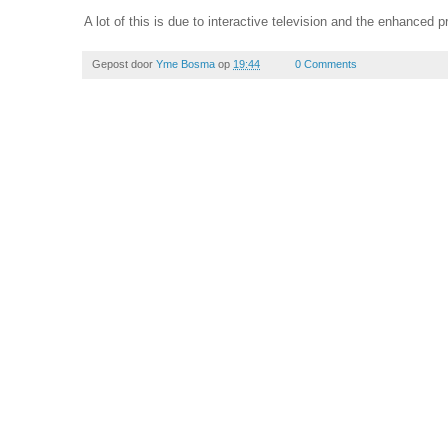
A lot of this is due to interactive television and the enhanced p
Gepost door
Yme Bosma
op
19:44
0 Comments