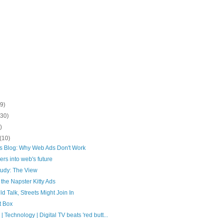
(9)
(30)
)
(10)
's Blog: Why Web Ads Don't Work
ers into web's future
tudy: The View
the Napster Kitty Ads
ld Talk, Streets Might Join In
t Box
Technology | Digital TV beats 'red butt...