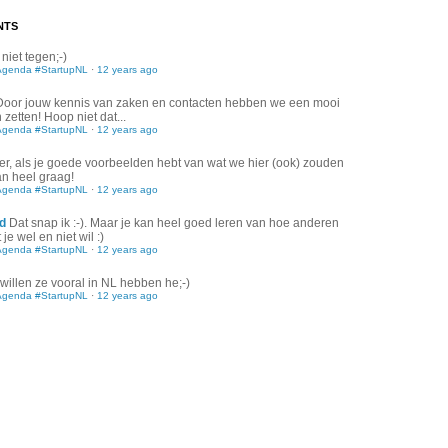
NTS
 niet tegen;-)
Agenda #StartupNL
·
12 years ago
Door jouw kennis van zaken en contacten hebben we een mooi
zetten! Hoop niet dat...
Agenda #StartupNL
·
12 years ago
er, als je goede voorbeelden hebt van wat we hier (ook) zouden
an heel graag!
Agenda #StartupNL
·
12 years ago
d
Dat snap ik :-). Maar je kan heel goed leren van hoe anderen
je wel en niet wil :)
Agenda #StartupNL
·
12 years ago
willen ze vooral in NL hebben he;-)
Agenda #StartupNL
·
12 years ago