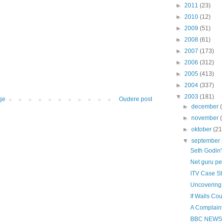
►
2011
(23)
►
2010
(12)
►
2009
(51)
►
2008
(61)
►
2007
(173)
►
2006
(312)
►
2005
(413)
►
2004
(337)
▼
2003
(181)
ge
Oudere post
►
december
►
november
►
oktober
(21
▼
september
Seth Godin
Net guru pe
ITV Case S
Uncovering 
If Walls Cou
A Complain
BBC NEWS | 