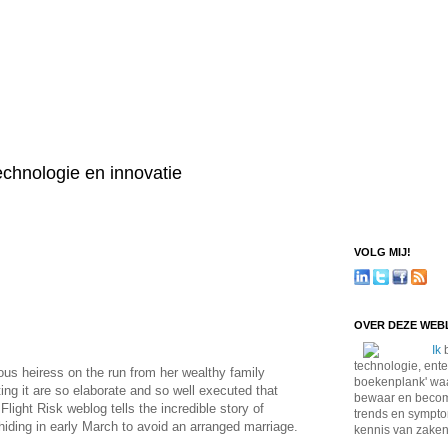
technologie en innovatie
VOLG MIJ!
OVER DEZE WE
Ik
b
technologie, ente
ous heiress on the run from her wealthy family
boekenplank' waa
ing it are so elaborate and so well executed that
bewaar en become
light Risk weblog tells the incredible story of
trends en sympto
iding in early March to avoid an arranged marriage.
kennis van zaken