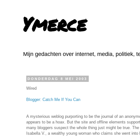
Ymerce
Mijn gedachten over internet, media, politiek, 
DONDERDAG 8 MEI 2003
Wired
Blogger: Catch Me If You Can
A mysterious weblog purporting to be the journal of an anonym
appears to be a hoax. But the site and offline elements support
many bloggers suspect the whole thing just might be true. The F
Isabella V., a wealthy young woman who claims she went into h