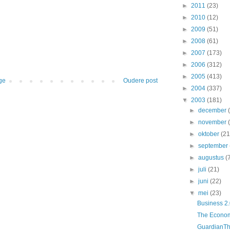
►
2011
(23)
►
2010
(12)
►
2009
(51)
►
2008
(61)
►
2007
(173)
►
2006
(312)
►
2005
(413)
ge
Oudere post
►
2004
(337)
▼
2003
(181)
►
december
►
november
►
oktober
(21
►
september
►
augustus
(
►
juli
(21)
►
juni
(22)
▼
mei
(23)
Business 2.
The Economis
GuardianThe