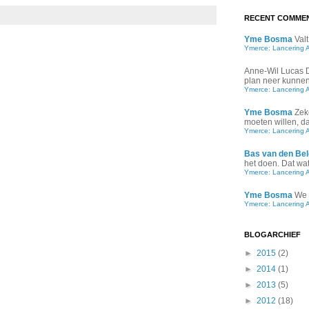
RECENT COMME
Yme Bosma
Valt
Ymerce: Lancering 
Anne-Wil Lucas
plan neer kunnen 
Ymerce: Lancering 
Yme Bosma
Zek
moeten willen, d
Ymerce: Lancering 
Bas van den Bel
het doen. Dat wat 
Ymerce: Lancering 
Yme Bosma
We 
Ymerce: Lancering 
BLOGARCHIEF
►
2015
(2)
►
2014
(1)
►
2013
(5)
►
2012
(18)