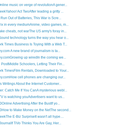
ine music on verge of revolutionA gener...
ekYahoo! Act TwoAfter leading a gritty ...
Run Out of Batteries, This War is Scre...
ix in every mediumAnime, video games, m...
e cheats, not warThe US army's foray in...
und technology turns the way you hear o...
k Times Business Is Toying With a Web T...
ey.com A new brand of journalism is ta...
ley.comGrowing up wiredIn the coming we...
PostMiddle Schoolers, Letting Their Fin...
k TimesFilm Rentals, Downloaded to Your...
ley.comHow cell phones are changing our...
s Writings About the Internet Customer...
r: Catch Me If You CanA mysterious webl...
V is watching youAdvertisers want to us...
Online Advertising After the BustIf yo...
.0How to Make Money on the NetThe second...
ekThe E-Biz SurpriseIt wasn't all hype....
JournalIf TiVo Thinks You Are Gay, Her...