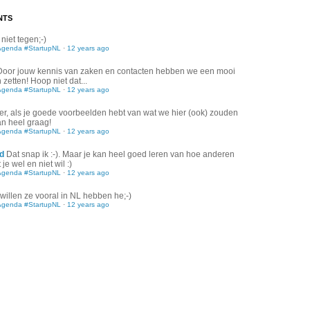
NTS
 niet tegen;-)
Agenda #StartupNL
·
12 years ago
Door jouw kennis van zaken en contacten hebben we een mooi
zetten! Hoop niet dat...
Agenda #StartupNL
·
12 years ago
er, als je goede voorbeelden hebt van wat we hier (ook) zouden
an heel graag!
Agenda #StartupNL
·
12 years ago
d
Dat snap ik :-). Maar je kan heel goed leren van hoe anderen
je wel en niet wil :)
Agenda #StartupNL
·
12 years ago
willen ze vooral in NL hebben he;-)
Agenda #StartupNL
·
12 years ago