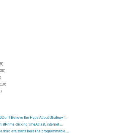
(9)
(30)
)
(10)
7)
0Don't Believe the Hype About StrategyT...
tPrime clicking timeAt last, internet ...
 third era starts hereThe programmable ...