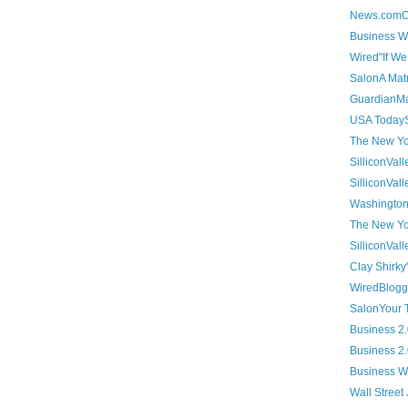
News.comOnl
Business We
Wired"If We 
SalonA Matr
GuardianMak
USA TodaySo
The New Yor
SilliconVall
SilliconVal
Washington 
The New Yor
SilliconVal
Clay Shirky'
WiredBlogge
SalonYour T
Business 2.0
Business 2
Business We
Wall Street 