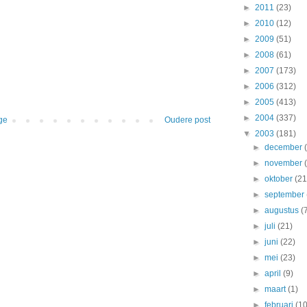
►
2011
(23)
►
2010
(12)
►
2009
(51)
►
2008
(61)
►
2007
(173)
►
2006
(312)
►
2005
(413)
►
2004
(337)
ge
Oudere post
▼
2003
(181)
►
december
►
november
►
oktober
(21
►
september
►
augustus
(
►
juli
(21)
►
juni
(22)
►
mei
(23)
►
april
(9)
►
maart
(1)
►
februari
(10