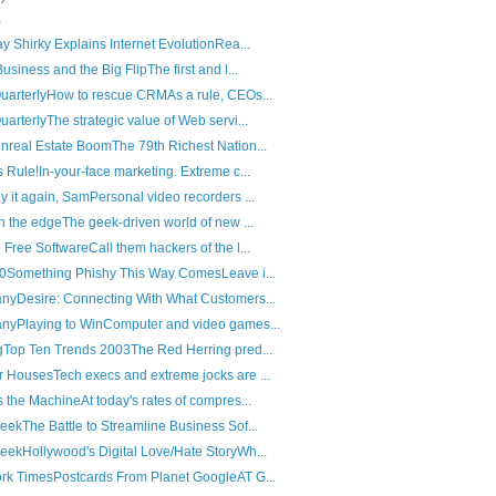
)
y Shirky Explains Internet EvolutionRea...
siness and the Big FlipThe first and l...
uarterlyHow to rescue CRMAs a rule, CEOs...
arterlyThe strategic value of Web servi...
real Estate BoomThe 79th Richest Nation...
 Rule!In-your-face marketing. Extreme c...
 it again, SamPersonal video recorders ...
n the edgeThe geek-driven world of new ...
Free SoftwareCall them hackers of the l...
.0Something Phishy This Way ComesLeave i...
nyDesire: Connecting With What Customers...
nyPlaying to WinComputer and video games...
gTop Ten Trends 2003The Red Herring pred...
HousesTech execs and extreme jocks are ...
 the MachineAt today's rates of compres...
ekThe Battle to Streamline Business Sof...
ekHollywood's Digital Love/Hate StoryWh...
rk TimesPostcards From Planet GoogleAT G...