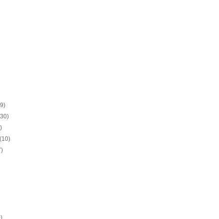
(9)
(30)
)
(10)
7)
)