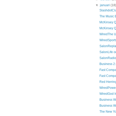
▼
januari
(18
SlashdotCla
The Music Bu
McKinsey Q
McKinsey Qu
WiredThe Un
WiredSports
SalonReplay
SalonLife o
SalonRadio 
Business 2
Fast Compa
Fast Compa
Red Herrin
WiredPower 
WiredGod Is
Business We
Business We
The New Yo