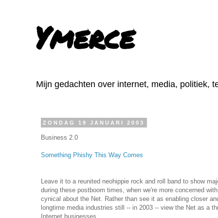
Ymerce
Mijn gedachten over internet, media, politiek, 
ZONDAG 19 JANUARI 2003
Business 2.0
Something Phishy This Way Comes
Leave it to a reunited neohippie rock and roll band to show majo
during these postboom times, when we're more concerned with
cynical about the Net. Rather than see it as enabling closer a
longtime media industries still -- in 2003 -- view the Net as a th
Internet businesses.