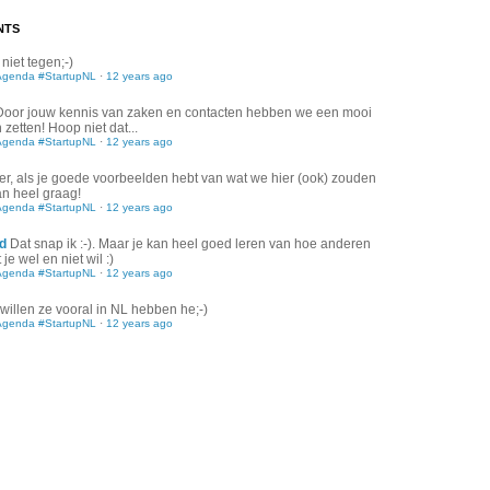
NTS
 niet tegen;-)
Agenda #StartupNL
·
12 years ago
Door jouw kennis van zaken en contacten hebben we een mooi
zetten! Hoop niet dat...
Agenda #StartupNL
·
12 years ago
er, als je goede voorbeelden hebt van wat we hier (ook) zouden
an heel graag!
Agenda #StartupNL
·
12 years ago
d
Dat snap ik :-). Maar je kan heel goed leren van hoe anderen
je wel en niet wil :)
Agenda #StartupNL
·
12 years ago
willen ze vooral in NL hebben he;-)
Agenda #StartupNL
·
12 years ago