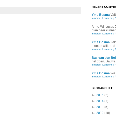
RECENT COMME
Yme Bosma
Valt
Ymerce: Lancering 
Anne-Wil Lucas
plan neer kunnen 
Ymerce: Lancering 
Yme Bosma
Zek
moeten willen, d
Ymerce: Lancering 
Bas van den Bel
het doen. Dat wat 
Ymerce: Lancering 
Yme Bosma
We 
Ymerce: Lancering 
BLOGARCHIEF
►
2015
(2)
►
2014
(1)
►
2013
(5)
►
2012
(18)