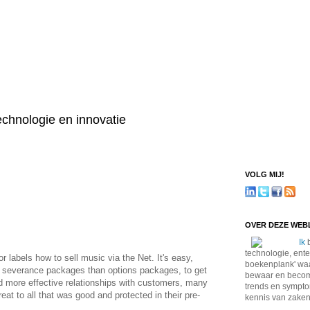
technologie en innovatie
VOLG MIJ!
OVER DEZE WE
Ik
b
technologie, ente
r labels how to sell music via the Net. It's easy,
boekenplank' waa
 severance packages than options packages, to get
bewaar en become
nd more effective relationships with customers, many
trends en sympto
reat to all that was good and protected in their pre-
kennis van zaken