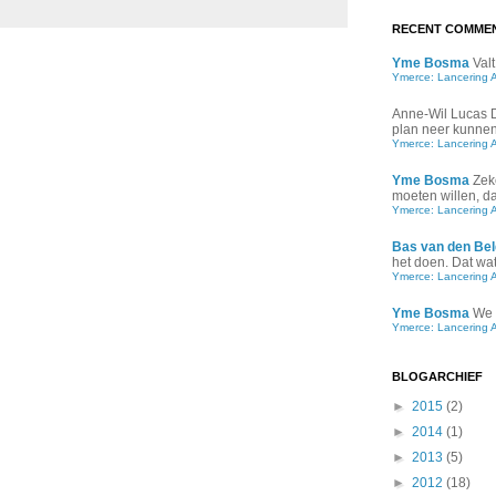
RECENT COMME
Yme Bosma
Valt
Ymerce: Lancering 
Anne-Wil Lucas
plan neer kunnen 
Ymerce: Lancering 
Yme Bosma
Zek
moeten willen, d
Ymerce: Lancering 
Bas van den Bel
het doen. Dat wat 
Ymerce: Lancering 
Yme Bosma
We 
Ymerce: Lancering 
BLOGARCHIEF
►
2015
(2)
►
2014
(1)
►
2013
(5)
►
2012
(18)