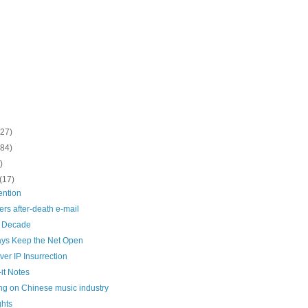
(27)
(84)
)
(17)
ention
ers after-death e-mail
a Decade
ays Keep the Net Open
ver IP Insurrection
-it Notes
ng on Chinese music industry
ghts