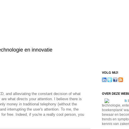
technologie en innovatie
VOLG MIJ!
D, and allieviating the constant decision of what
OVER DEZE WE
are what directs your attention. I believe there is
Ik
b
only money in traditional telephony (without the
technologie, ente
and interrupting the user's attention. To me, the
boekenplank' waa
for free. Indeed, if you're a really cool person, you
bewaar en become
trends en sympto
kennis van zaken