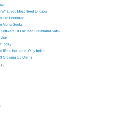
own!
I - What You Most Need to Know
k like Leonardo...
he Alpha Geeks
e Software Or Focused Situational Softw...
bylon
f Today
nd life is the same. Only better.
Of Growing Up Online
18)
)