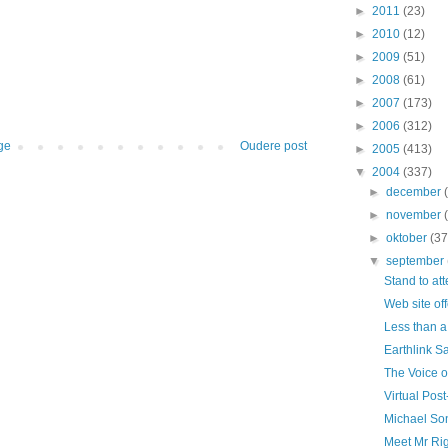
►
2011
(23)
►
2010
(12)
►
2009
(51)
►
2008
(61)
►
2007
(173)
►
2006
(312)
ge
Oudere post
►
2005
(413)
▼
2004
(337)
►
december
►
november
►
oktober
(37
▼
september
Stand to att
Web site off
Less than 
Earthlink S
The Voice o
Virtual Post
Michael So
Meet Mr Ri