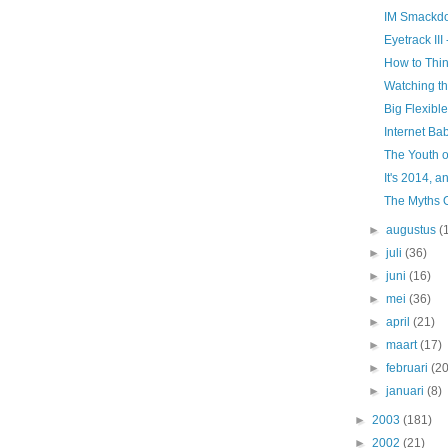
IM Smackd
Eyetrack II
How to Thin
Watching t
Big Flexibl
Internet Ba
The Youth o
It's 2014, a
The Myths 
►
augustus
(
►
juli
(36)
►
juni
(16)
►
mei
(36)
►
april
(21)
►
maart
(17)
►
februari
(20
►
januari
(8)
►
2003
(181)
►
2002
(21)