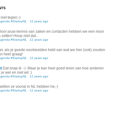
NTS
 niet tegen;-)
Agenda #StartupNL
·
12 years ago
Door jouw kennis van zaken en contacten hebben we een mooi
zetten! Hoop niet dat...
Agenda #StartupNL
·
12 years ago
er, als je goede voorbeelden hebt van wat we hier (ook) zouden
an heel graag!
Agenda #StartupNL
·
12 years ago
d
Dat snap ik :-). Maar je kan heel goed leren van hoe anderen
je wel en niet wil :)
Agenda #StartupNL
·
12 years ago
willen ze vooral in NL hebben he;-)
Agenda #StartupNL
·
12 years ago