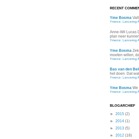
RECENT COMME
Yme Bosma
Valt
Ymerce: Lancering 
Anne-Wil Lucas
plan neer kunnen 
Ymerce: Lancering 
Yme Bosma
Zek
moeten willen, d
Ymerce: Lancering 
Bas van den Bel
het doen. Dat wat 
Ymerce: Lancering 
Yme Bosma
We 
Ymerce: Lancering 
BLOGARCHIEF
►
2015
(2)
►
2014
(1)
►
2013
(5)
►
2012
(18)