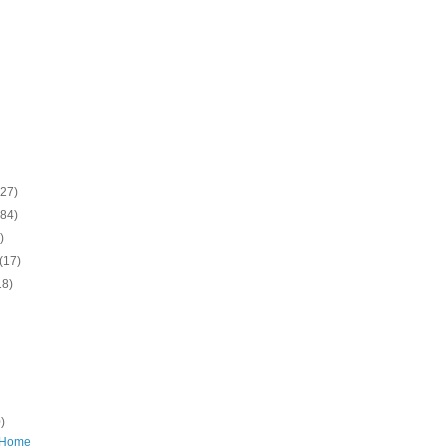
(27)
(84)
)
(17)
18)
)
 Home