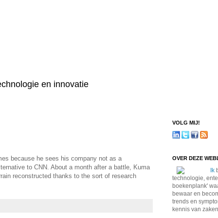
technologie en innovatie
VOLG MIJ!
mes because he sees his company not as a
OVER DEZE WE
 alternative to CNN. About a month after a battle, Kuma
Ik
b
rain reconstructed thanks to the sort of research
technologie, ente
boekenplank' waa
bewaar en become
trends en sympto
kennis van zaken