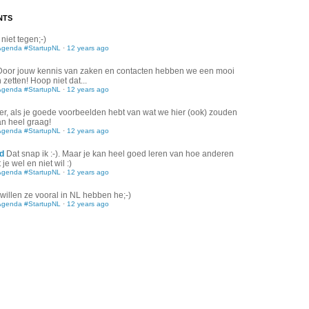
NTS
 niet tegen;-)
Agenda #StartupNL
·
12 years ago
Door jouw kennis van zaken en contacten hebben we een mooi
zetten! Hoop niet dat...
Agenda #StartupNL
·
12 years ago
er, als je goede voorbeelden hebt van wat we hier (ook) zouden
an heel graag!
Agenda #StartupNL
·
12 years ago
d
Dat snap ik :-). Maar je kan heel goed leren van hoe anderen
je wel en niet wil :)
Agenda #StartupNL
·
12 years ago
willen ze vooral in NL hebben he;-)
Agenda #StartupNL
·
12 years ago