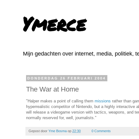
Ymerce
Mijn gedachten over internet, media, politiek, 
DONDERDAG 26 FEBRUARI 2004
The War at Home
"Halper makes a point of calling them
missions
rather than ga
hyperrealistic competitor of Nintendo, but a highly interactive
will release a videogame version with tactics, weapons, and ter
normally reserved for, well, journalists."
Gepost door
Yme Bosma
op
22:30
0 Comments