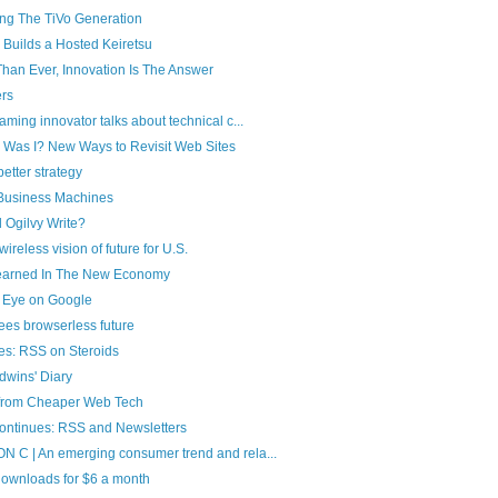
ng The TiVo Generation
Builds a Hosted Keiretsu
an Ever, Innovation Is The Answer
ers
aming innovator talks about technical c...
Was I? New Ways to Revisit Web Sites
 better strategy
y Business Machines
 Ogilvy Write?
wireless vision of future for U.S.
arned In The New Economy
 Eye on Google
ees browserless future
es: RSS on Steroids
dwins' Diary
 from Cheaper Web Tech
ontinues: RSS and Newsletters
 C | An emerging consumer trend and rela...
downloads for $6 a month