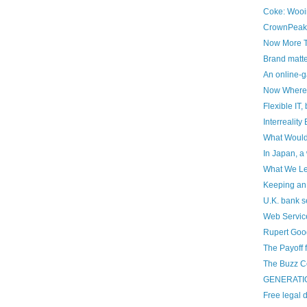
Coke: Wooi
CrownPeak 
Now More Th
Brand matt
An online-g
Now Where 
Flexible IT,
Interrealit
What Would
In Japan, a 
What We Le
Keeping an
U.K. bank s
Web Servic
Rupert Goo
The Payoff
The Buzz C
GENERATION
Free legal 