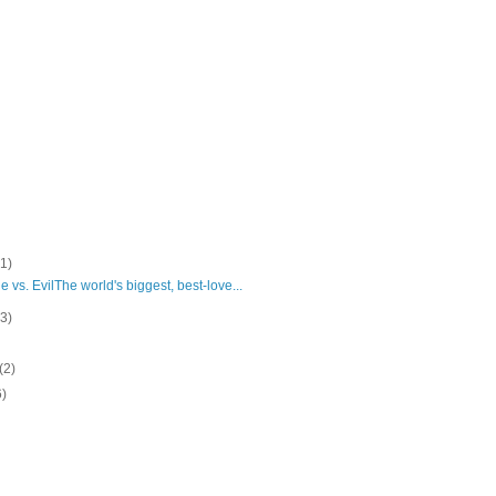
(1)
 vs. EvilThe world's biggest, best-love...
(3)
(2)
6)