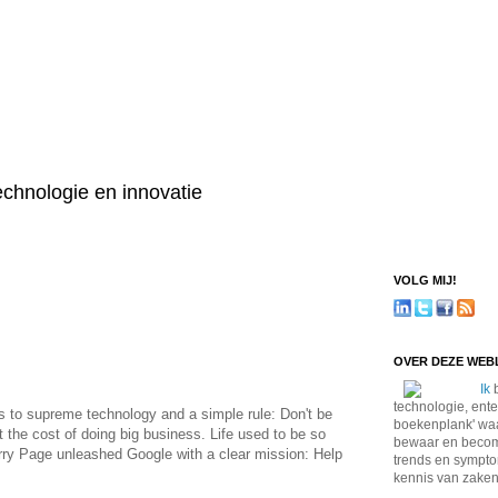
technologie en innovatie
VOLG MIJ!
OVER DEZE WE
Ik
b
technologie, ente
s to supreme technology and a simple rule: Don't be
boekenplank' waa
t the cost of doing big business. Life used to be so
bewaar en become
rry Page unleashed Google with a clear mission: Help
trends en sympto
kennis van zaken