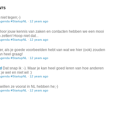
NTS
 niet tegen;-)
Agenda #StartupNL
·
12 years ago
Door jouw kennis van zaken en contacten hebben we een mooi
zetten! Hoop niet dat...
Agenda #StartupNL
·
12 years ago
er, als je goede voorbeelden hebt van wat we hier (ook) zouden
an heel graag!
Agenda #StartupNL
·
12 years ago
d
Dat snap ik :-). Maar je kan heel goed leren van hoe anderen
je wel en niet wil :)
Agenda #StartupNL
·
12 years ago
willen ze vooral in NL hebben he;-)
Agenda #StartupNL
·
12 years ago