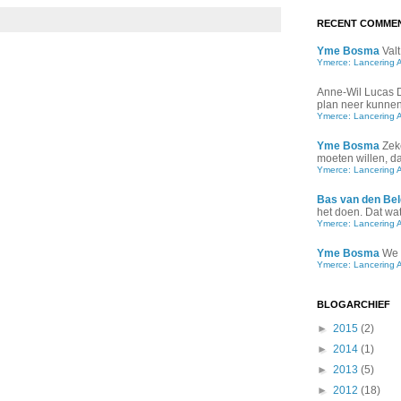
RECENT COMME
Yme Bosma
Valt
Ymerce: Lancering 
Anne-Wil Lucas
plan neer kunnen 
Ymerce: Lancering 
Yme Bosma
Zek
moeten willen, d
Ymerce: Lancering 
Bas van den Bel
het doen. Dat wat 
Ymerce: Lancering 
Yme Bosma
We 
Ymerce: Lancering 
BLOGARCHIEF
►
2015
(2)
►
2014
(1)
►
2013
(5)
►
2012
(18)